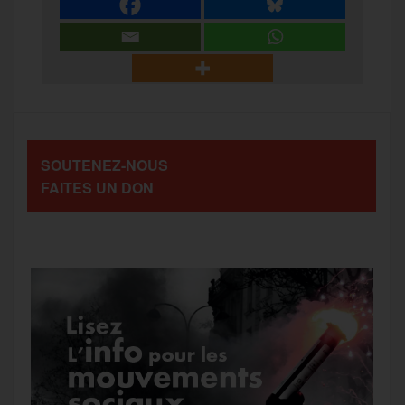
e
t
i
s
e
r
b
t
l
a
g
t
o
e
g
r
a
SOUTENEZ-NOUS
o
r
e
a
FAITES UN DON
g
k
m
e
r