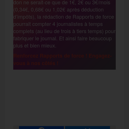
don ne serait-ce que de 1€, 2€ ou 3€/mois
o
e
g
r
(0,34€, 0,68€ ou 1,02€ après déduction
a
d’impôts), la rédaction de Rapports de force
pourrait compter 4 journalistes à temps
o
r
e
a
complets (au lieu de trois à tiers temps) pour
g
fabriquer le journal. Et ainsi faire beaucoup
k
m
plus et bien mieux.
e
Renforcez Rapports de force ! Engagez-
vous à nos côtés !
r
F
T
E
M
T
a
w
m
e
e
P
c
i
a
s
l
a