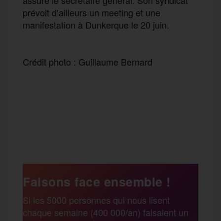
prévoit d’ailleurs un meeting et une
manifestation à Dunkerque le 20 juin.
Crédit photo : Guillaume Bernard
F
T
E
M
T
a
w
m
e
e
P
c
i
a
s
l
a
e
t
i
s
e
Faisons face ensemble !
r
Si les 5000 personnes qui nous lisent
b
t
l
a
g
chaque semaine (400 000/an) faisaient un
t