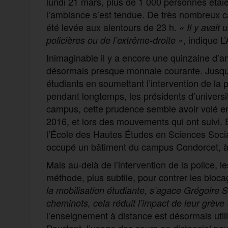
lundi 21 mars, plus de 1 000 personnes étaie
l’ambiance s’est tendue. De très nombreux c
été levée aux alentours de 23 h.
« Il y avait
, indique L’
policières ou de l’extrême-droite »
Inimaginable il y a encore une quinzaine d’an
désormais presque monnaie courante. Jusqu
étudiants en soumettant l’intervention de la 
pendant longtemps, les présidents d’université
campus, cette prudence semble avoir volé en é
2016, et lors des mouvements qui ont suivi. E
l’École des Hautes Études en Sciences Soc
occupé un bâtiment du campus Condorcet, à 
Mais au-delà de l’intervention de la police, l
méthode, plus subtile, pour contrer les blocag
la mobilisation étudiante, s’agace Grégoir
cheminots, cela réduit l’impact de leur grève 
l’enseignement à distance est désormais utili
Pourtant, l’usage des cours en distanciel pou