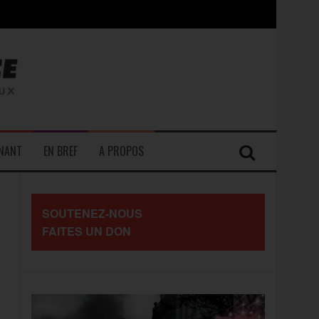
contre les travailleurs »
ENANT
EN BREF
A PROPOS
SOUTENEZ-NOUS
FAITES UN DON