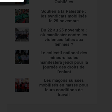
Oublié.es
Soutien à la Palestine :
les syndicats mobilisés
le 29 novembre
Du 22 au 25 novembre :
où manifester contre les
violences faites aux
femmes ?
Le collectif national des
mineurs isolés
manifestera jeudi pour la
journée des droits de
l’enfant
Les maçons suisses
mobilisés en masse pour
leurs conditions de
travail