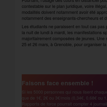
contestable sur le plan juridique, voire illég
modalités doivent notamment avoir été appr
notamment des enseignants-chercheurs et de
Les étudiants ne paraissent en tout cas pas 
la nuit de lundi à mardi, les manifestations 
majoritairement composées de jeunes. Une no
25 et 26 mars, à Grenoble, pour organiser la 
F
T
E
M
T
a
w
m
e
e
Faisons face ensemble !
c
i
a
s
l
Si les 5000 personnes qui nous lisent chaqu
que de 1€, 2€ ou 3€/mois (0,34€, 0,68€ ou 1,
e
t
i
s
e
Rapports de force pourrait compter 4 journali