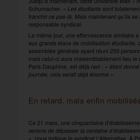
Jusqu’à maintenant, cette université était
« h
Schumacher.
« Les étudiants sont totalement
franchir ce pas-là. Mais maintenant qu’ils se 
responsable syndical.
Le même jour, une effervescence similaire a
aux grands élans de mobilisation étudiante, o
assemblée générale ayant réuni 200 personne
mais celui-ci aura vraisemblablement lieu le 
Paris Dauphine, est déjà ravi :
« étant donné 
.
journée, cela serait déjà énorme »
En retard, mais enfin mobilisé
Ce 21 mars, une cinquantaine d’établissemen
venons de dépasser la centaine d’établissem
, nous indique le syndicat L’Alternative. À
»