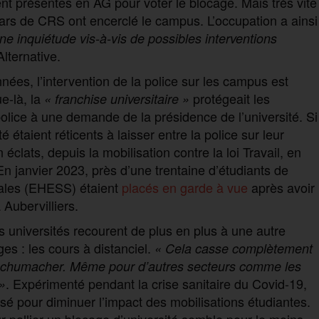
nt présentes en AG pour voter le blocage. Mais très vite
ars de CRS ont encerclé le campus. L’occupation a ainsi
 une inquiétude vis-à-vis de possibles interventions
Alternative.
nées, l’intervention de la police sur les campus est
e-là, la
protégeait les
« franchise universitaire »
police à une demande de la présidence de l’université. Si
 étaient réticents à laisser entre la police sur leur
clats, depuis la mobilisation contre la loi Travail, en
n janvier 2023, près d’une trentaine d’étudiants de
iales (EHESS) étaient
placés en garde à vue
après avoir
Aubervilliers.
es universités recourent de plus en plus à une autre
es : les cours à distanciel.
« Cela casse complètement
e Schumacher. Même pour d’autres secteurs comme les
. Expérimenté pendant la crise sanitaire du Covid-19,
»
sé pour diminuer l’impact des mobilisations étudiantes.
r pallier un blocage d’université semble pour le moins