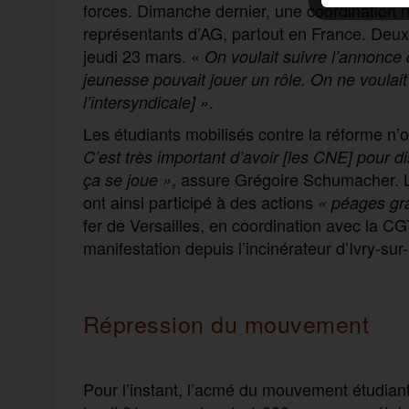
forces. Dimanche dernier, une coordination 
représentants d’AG, partout en France. Deux d
jeudi 23 mars. «
On voulait suivre l’annonce 
jeunesse pouvait jouer un rôle. On ne voulait 
.
l’intersyndicale] »
Les étudiants mobilisés contre la réforme n’ou
C’est très important d’avoir [les CNE] pour 
, assure Grégoire Schumacher. Le
ça se joue »
ont ainsi participé à des actions
« péages gra
fer de Versailles, en coordination avec la C
manifestation depuis l’incinérateur d’Ivry-sur
Répression du mouvement
Pour l’instant, l’acmé du mouvement étudiant