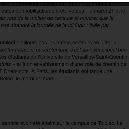
nationale étudiante (CNE) a réuni une quarantaine de
ates de mobilisation ont été votées : le mardi 21 et le
du vote de la motion de censure et montrer que la
pas attendre la journée de jeudi [ndlr : fixée par
blient d’ailleurs pas les autres secteurs en lutte.
«
discuter même si concrètement, c’est au niveau local que
s étudiants de l’Université de Versailles-Saint-Quentin
et à un envahissement d’une voie de chemin de
tuits »
GT Cheminots. À Paris, les étudiants ont lancé une
-Seine, le mardi 21 mars.
 semble avoir été atteint sur le campus de Tolbiac. Le