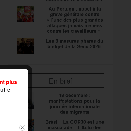
Au Portugal, appel à la
grève générale contre
« l’une des plus grandes
attaques jamais menées
contre les travailleurs »
Les 8 mesures phares du
budget de la Sécu 2026
En bref
nt plus
notre
18 décembre :
manifestations pour la
journée internationale
des migrants
Brésil : La COP30 est une
mascarade – L’Actu des