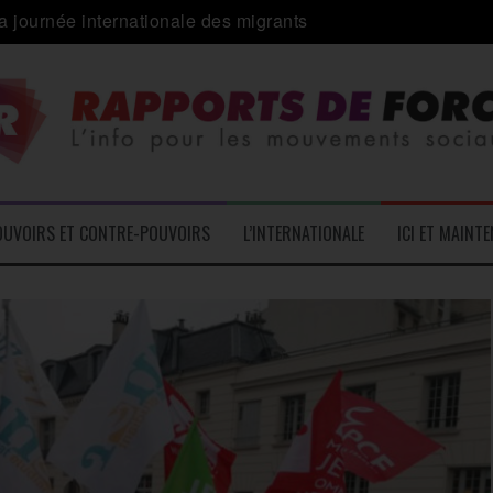
 alliance inédite » avec les associations d’usagers ?
e – L’Actu des Oublié.es
ale contre « l’une des plus grandes attaques jamais menées 
: pourquoi ça peut marcher
 le médico-social
OUVOIRS ET CONTRE-POUVOIRS
L’INTERNATIONALE
ICI ET MAINT