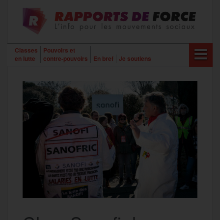
Aller
au
contenu
Classes
Pouvoirs et
en lutte
contre-pouvoirs
En bref
Je soutiens