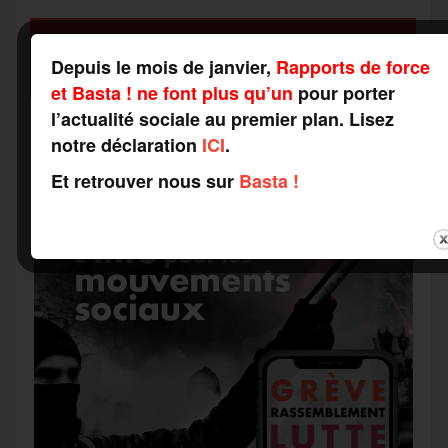
a
SOUTENEZ-NOUS
o
r
e
a
Depuis le mois de janvier,
Rapports de force
FAITES UN DON
g
et Basta ! ne font plus qu’un
pour porter
k
m
l’actualité sociale au premier plan. Lisez
e
notre déclaration
ICI
.
Et retrouver nous sur
Basta !
r