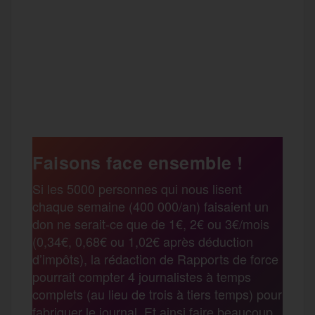
F
T
E
M
T
a
w
m
e
e
P
c
i
a
s
l
a
e
t
i
s
e
Faisons face ensemble !
r
Si les 5000 personnes qui nous lisent
b
t
l
a
g
chaque semaine (400 000/an) faisaient un
t
don ne serait-ce que de 1€, 2€ ou 3€/mois
o
e
g
r
(0,34€, 0,68€ ou 1,02€ après déduction
a
d’impôts), la rédaction de Rapports de force
pourrait compter 4 journalistes à temps
o
r
e
a
complets (au lieu de trois à tiers temps) pour
g
fabriquer le journal. Et ainsi faire beaucoup