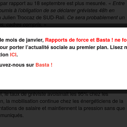
 par rapport au 18 septembre est plus mesurée. «
Entre
umis à l’obligation de se déclarer grévistes 48h en
n Julien Troccaz de SUD-Rail.
Ce sera probablement un
»
s, cadres compris.
irection comptabilisait un total de plus de 20 % de
le mois de janvier,
Rapports de force et Basta ! ne fo
, lors de la journée « Bloquons tout », où seuls la CGT
ur porter l’actualité sociale au premier plan. Lisez 
tion
ICI
.
tré par la SNCF, a été perturbé. «
Les syndicats
ouvez-nous sur
Basta !
pel à manifester le 29 septembre au soir. Les gens l’ont
déclarer gréviste deux jours avant. Cela n’a pas aidé à
 sectorielles sur les salaires et les retraites RATP, il
sure François-Xavier Arouls, co-secrétaire de Solidaires
, le taux de gréviste avoisinait les 95% chez les
, la mobilisation continue chez les énergéticiens de la
ations de salaire et maintiennent la pression sans que
ommuniqués.