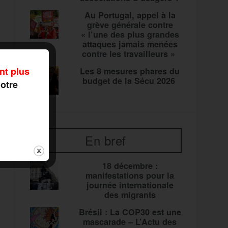
Au Portugal, appel à la
grève générale contre
« l’une des plus grandes
attaques jamais menées
contre les travailleurs »
nt plus
Les 8 mesures phares du
budget de la Sécu 2026
notre
En bref
18 décembre :
manifestations pour la
journée internationale
des migrants
Brésil : La COP30 est une
mascarade – L’Actu des