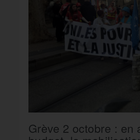
t
e
r
a
a
g
m
e
r
Grève 2 octobre : en