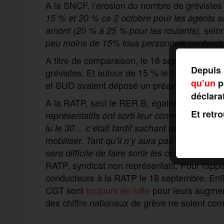
A la SNCF, l’érosion du nombre de grévistes
15 % et 20 % ce 2 octobre pour les agents so
selo
amont (20 % à 25 % pour les roulants),
peu moins de 15% tous personnels confondu
A titre de comparaison, le 18 septembre, la d
Depuis 
grévistes. Et autour de 15 % le 10 septembre
qu’un
po
et SUD avaient déposé un préavis de grève.
déclara
A la RATP, seul le RER B, également adminis
Et retr
représentatifs ont sorti leur communiqué d’ap
lu le 30… c’était tardif sachant qu’il faut se 
mobiliser. Tant qu’il n’y aura pas revendication
», as
sera difficile de faire sortir les collègues
RATP, syndicat non représentatif. Pour rappel
conducteurs à la RATP le 18 septembre. Enfin
CGT sont
toujours en lutte
pour leurs augment
des chiffre nationaux de grève ne soient c