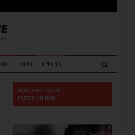
contre les travailleurs »
ENANT
EN BREF
A PROPOS
SOUTENEZ-NOUS
FAITES UN DON