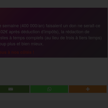
a
r
e semaine (400 000/an) faisaient un don ne serait-ce
02€ après déduction d’impôts), la rédaction de
t
stes à temps complets (au lieu de trois à tiers temps)
coup plus et bien mieux.
a
us à nos côtés !
g
P
e
a
r
r