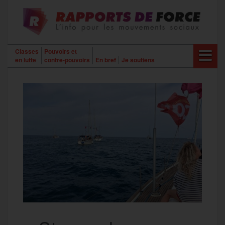
Aller
au
contenu
Classes
Pouvoirs et
en lutte
contre-pouvoirs
En bref
Je soutiens