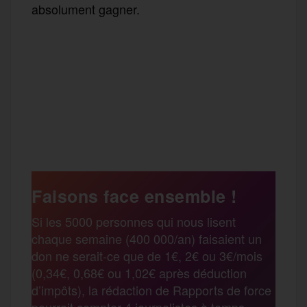
absolument gagner.
F
T
E
M
T
a
w
m
e
e
P
c
i
a
s
l
a
e
t
i
s
e
Faisons face ensemble !
r
Si les 5000 personnes qui nous lisent
b
t
l
a
g
chaque semaine (400 000/an) faisaient un
t
don ne serait-ce que de 1€, 2€ ou 3€/mois
o
e
g
r
(0,34€, 0,68€ ou 1,02€ après déduction
a
d’impôts), la rédaction de Rapports de force