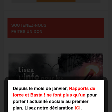
t
o
e
g
r
a
SOUTENEZ-NOUS
o
r
e
a
FAITES UN DON
g
k
m
e
r
Depuis le mois de janvier,
Rapports de
force et Basta ! ne font plus qu’un
pour
porter l’actualité sociale au premier
plan. Lisez notre déclaration
ICI
.