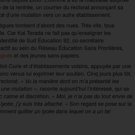
le de la rentrée, un courrier du rectorat annonçant sa
é d’une mutation vers un autre établissement.
lègues tombent d’abord des nues. Très vite, tous
e. Car Kai Terada ne fait pas qu’enseigner les
 identifié de Sud Éducation 92, co-secrétaire
s actif au sein du Réseau Éducation Sans Frontières,
agnés
et des jeunes sans-papiers.
iot-Curie et d’établissements voisins, appuyés par une
c venus lui exprimer leur soutien. Cinq jours plus tôt,
rectorat.
« Vu la manière dont on m’a présenté les
, raconte aujourd’hui l’intéressé, qui se
s une mutation »
c calme et discrétion.
« Moi, je n’ai pas du tout envie de
Son regard se pose sur la
lycée, j’y suis très attaché. »
omment quitter un lycée dans lequel on a un tel