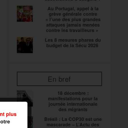
Au Portugal, appel à la
grève générale contre
« l’une des plus grandes
attaques jamais menées
contre les travailleurs »
Les 8 mesures phares du
budget de la Sécu 2026
En bref
18 décembre :
manifestations pour la
journée internationale
des migrants
nt plus
Brésil : La COP30 est une
notre
mascarade – L’Actu des