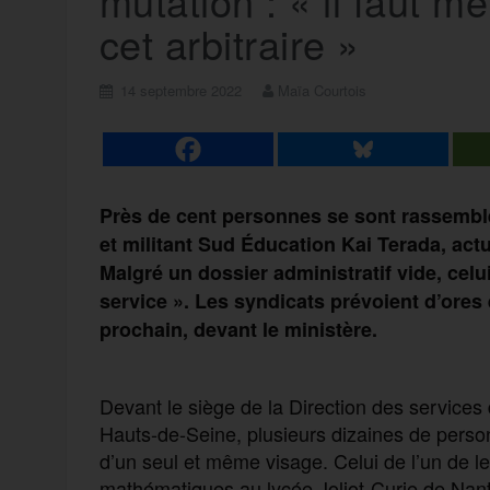
mutation : « il faut me
cet arbitraire »
14 septembre 2022
Maïa Courtois
Près de cent personnes se sont rassemblé
et militant Sud Éducation Kai Terada, act
Malgré un dossier administratif vide, celu
service ». Les syndicats prévoient d’ores
prochain, devant le ministère.
Devant le siège de la Direction des service
Hauts-de-Seine, plusieurs dizaines de perso
d’un seul et même visage. Celui de l’un de l
mathématiques au lycée Joliot-Curie de Nan