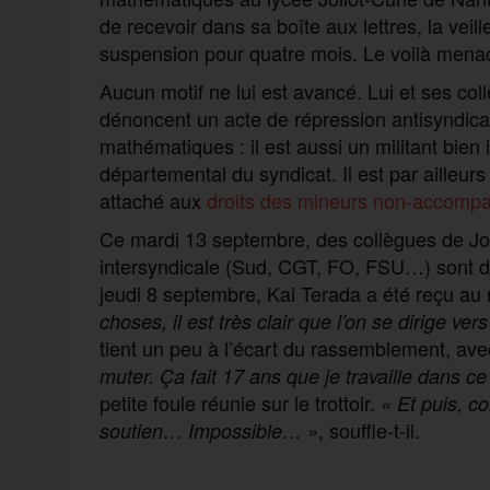
de recevoir dans sa boîte aux lettres, la veil
suspension pour quatre mois. Le voilà menac
Aucun motif ne lui est avancé. Lui et ses col
dénoncent un acte de répression antisyndical
mathématiques : il est aussi un militant bien
départemental du syndicat. Il est par ailleur
attaché aux
droits des mineurs non-accomp
Ce mardi 13 septembre, des collègues de Jol
intersyndicale (Sud, CGT, FO, FSU…) sont don
jeudi 8 septembre, Kai Terada a été reçu au 
choses, il
est très clair que l’on se dirige ver
tient un peu à l’écart du rassemblement, ave
muter. Ça fait 17 ans que je travaille dans ce 
petite foule réunie sur le trottoir.
«
Et puis, c
, souffle-t-il.
soutien… Impossible…
»