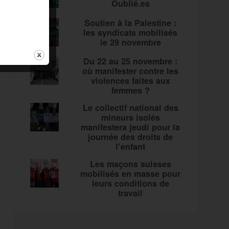
Oublié.es
Soutien à la Palestine :
les syndicats mobilisés
le 29 novembre
Du 22 au 25 novembre :
où manifester contre les
violences faites aux
femmes ?
Le collectif national des
mineurs isolés
manifestera jeudi pour la
journée des droits de
l’enfant
Les maçons suisses
mobilisés en masse pour
leurs conditions de
travail