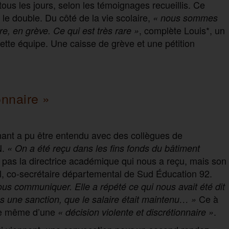
ous les jours, selon les témoignages recueillis. Ce
e double. Du côté de la vie scolaire,
«
nous sommes
, complète Louis*, un
re, en grève. Ce qui est très rare
»
tte équipe. Une caisse de grève et une pétition
onnaire »
nant a pu être entendu avec des collègues de
N.
« On a été reçu dans les fins fonds du bâtiment
 pas la directrice académique qui nous a reçu, mais son
eil, co-secrétaire départemental de Sud Éducation 92.
us communiquer. Elle a répété ce qui nous avait été dit
Ce à
as une sanction, que le salaire était maintenu… »
t de même d’une
.
« décision violente et discrétionnaire »