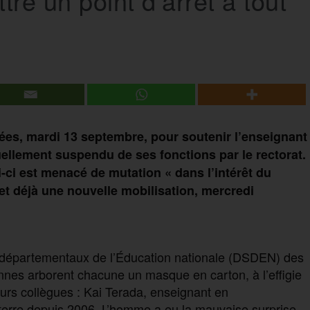
ttre un point d’arrêt à tout
es, mardi 13 septembre, pour soutenir l’enseignant
uellement suspendu de ses fonctions par le rectorat.
i-ci est menacé de mutation « dans l’intérêt du
 et déjà une nouvelle mobilisation, mercredi
s départementaux de l’Éducation nationale (DSDEN) des
nnes arborent chacune un masque en carton, à l’effigie
eurs collègues : Kai Terada, enseignant en
terre depuis 2006. L’homme a eu la mauvaise surprise