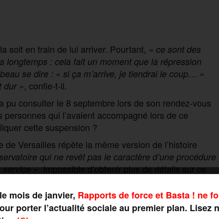
 soit en train de lui arriver. Pourtant,
« ce sont des
is longtemps : cela fait un moment que la répression
eau se dire : « si ça m’arrive, je tiendrai le coup… »
, confie-t-il.
 dur »
il a pu consulter le 8 septembre lors de son rendez-vous
s personnes qui l’avaient accompagné lors de ce
iquer cette suspension ?
 de Versailles répète la même version de l’histoire
nservatoire qui ne revêt pas le caractère d’une procédure
. Impossible d’obtenir plus de détails sur ce
u service »
vice », malgré notre demande de précision.
le mois de janvier,
Rapports de force et Basta ! ne fo
e d’un audit réalisé en février 2022 à Joliot-Curie par
ur porter l’actualité sociale au premier plan. Lisez 
t et de la recherche (IGESR). Suite à cette mission,
« les