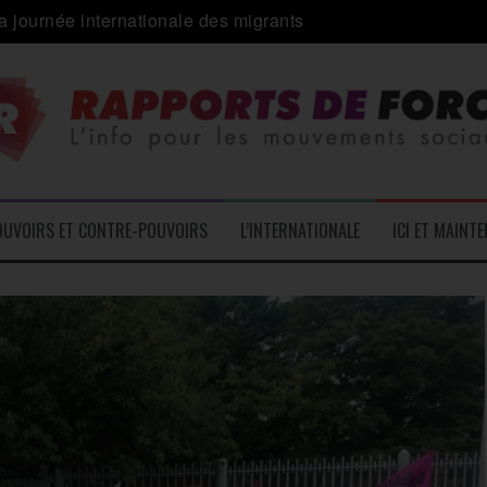
 alliance inédite » avec les associations d’usagers ?
e – L’Actu des Oublié.es
ale contre « l’une des plus grandes attaques jamais menées 
: pourquoi ça peut marcher
 le médico-social
OUVOIRS ET CONTRE-POUVOIRS
L’INTERNATIONALE
ICI ET MAINT