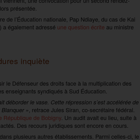
qui viennent, une convocation pour un second rendez-
alors présentée.
stre de l’Éducation nationale, Pap Ndiaye, du cas de Kai
) a également adressé
une question écrite
au ministre
dures inquiète
 le Défenseur des droits face à la multiplication des
des enseignants syndiqués à Sud Éducation.
fait déborder le vase. Cette répression s’est accélérée de
, retrace Jules Siran, co-secrétaire fédéral.
 Blanquer »
e République de Bobigny
. Un audit avait eu lieu, suite à
actés. Des recours juridiques sont encore en cours.
 dans plusieurs autres établissements. Parmi celles-ci, le