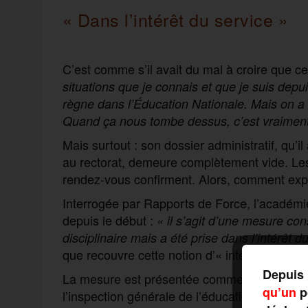
« Dans l’intérêt du service
»
C’est comme s’il avait du mal à croire que cela
situations que je connais et que je suis depu
règne dans l’Éducation Nationale. Mais on a b
Quand ça nous tombe dessus, c’est vraiment
Mais surtout : son dossier administratif, qu’
au rectorat, demeure complètement vide. Le
rendez-vous confirment. Alors, comment expl
Interrogée par Rapports de Force, l’académie
depuis le début :
« il s’agit d’une mesure co
disciplinaire mais a été prise dans l’intérêt d
que recouvre cette notion d’« intérêt du ser
Depuis 
La mesure est présentée comme la conséquenc
qu’un
po
l’inspection générale de l’éducation, du spor