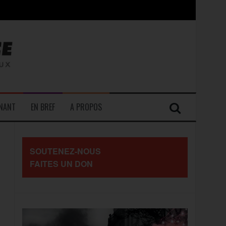
contre les travailleurs »
ENANT
EN BREF
A PROPOS
SOUTENEZ-NOUS
FAITES UN DON