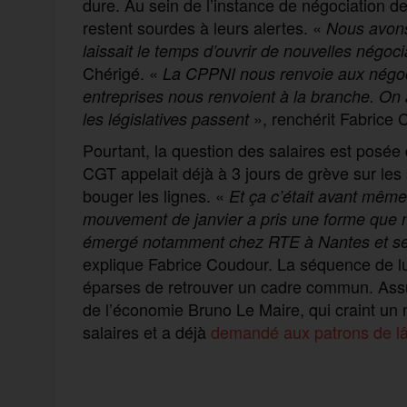
dure. Au sein de l’instance de négociation d
restent sourdes à leurs alertes. «
Nous avons
laissait le temps d’ouvrir de nouvelles négoci
Chérigé. «
La CPPNI nous renvoie aux négocia
entreprises nous renvoient à la branche. On 
», renchérit Fabrice 
les législatives passent
Pourtant, la question des salaires est posée 
CGT appelait déjà à 3 jours de grève sur les
bouger les lignes. «
Et ça c’était avant même 
mouvement de janvier a pris une forme que n
émergé notamment chez RTE à Nantes et se so
explique Fabrice Coudour. La séquence de lut
éparses de retrouver un cadre commun. Assur
de l’économie Bruno Le Maire, qui craint un
salaires et a déjà
demandé aux patrons de lâ
F
T
E
M
T