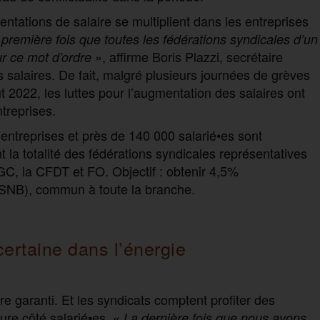
tations de salaire se multiplient dans les entreprises
 première fois que toutes les fédérations syndicales d’un
», affirme Boris Plazzi, secrétaire
r ce mot d’ordre
salaires. De fait, malgré plusieurs journées de grèves
 2022, les luttes pour l’augmentation des salaires ont
ntreprises.
entreprises et près de 140 000 salarié•es sont
 la totalité des fédérations syndicales représentatives
C, la CFDT et FO. Objectif : obtenir 4,5%
(SNB), commun à toute la branche.
certaine dans l’énergie
tre garanti. Et les syndicats comptent profiter des
re côté salarié•es. «
La dernière fois que nous avons