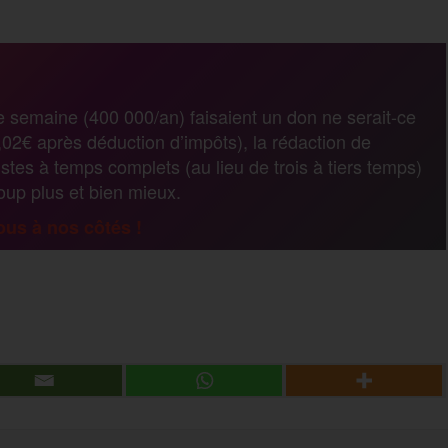
a
r
e semaine (400 000/an) faisaient un don ne serait-ce
02€ après déduction d’impôts), la rédaction de
t
stes à temps complets (au lieu de trois à tiers temps)
coup plus et bien mieux.
a
us à nos côtés !
g
P
e
a
r
r