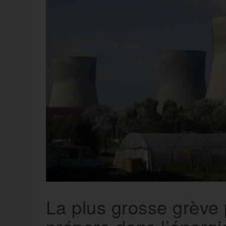
t
e
r
a
a
g
m
e
r
La plus grosse grève 