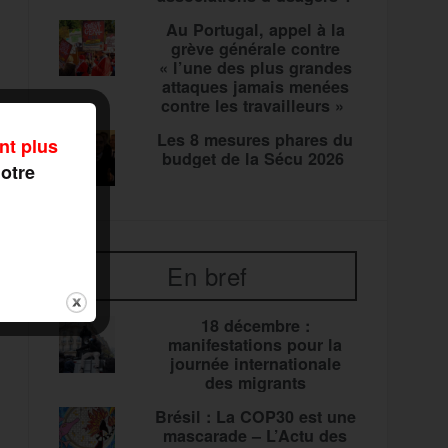
Au Portugal, appel à la
grève générale contre
« l’une des plus grandes
attaques jamais menées
contre les travailleurs »
Les 8 mesures phares du
nt plus
budget de la Sécu 2026
notre
En bref
18 décembre :
manifestations pour la
journée internationale
des migrants
Brésil : La COP30 est une
mascarade – L’Actu des