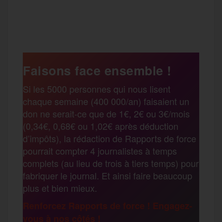
a
w
m
e
e
P
c
i
a
s
l
a
e
t
i
s
e
Faisons face ensemble !
r
Si les 5000 personnes qui nous lisent
b
t
l
a
g
chaque semaine (400 000/an) faisaient un
t
don ne serait-ce que de 1€, 2€ ou 3€/mois
o
e
g
r
(0,34€, 0,68€ ou 1,02€ après déduction
a
d’impôts), la rédaction de Rapports de force
pourrait compter 4 journalistes à temps
o
r
e
a
complets (au lieu de trois à tiers temps) pour
g
fabriquer le journal. Et ainsi faire beaucoup
k
m
plus et bien mieux.
e
Renforcez Rapports de force ! Engagez-
vous à nos côtés !
r