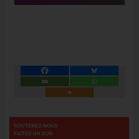
F
T
E
M
T
a
w
m
e
e
P
c
i
a
s
l
a
e
t
i
s
e
r
b
t
l
a
g
t
o
e
g
r
a
SOUTENEZ-NOUS
o
r
e
a
FAITES UN DON
g