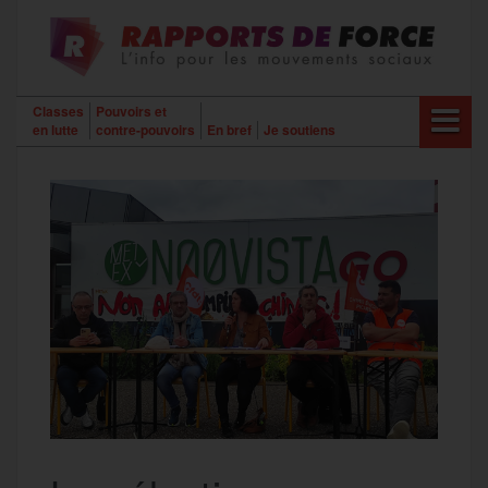
Aller
au
contenu
Classes
Pouvoirs et
en lutte
contre-pouvoirs
En bref
Je soutiens