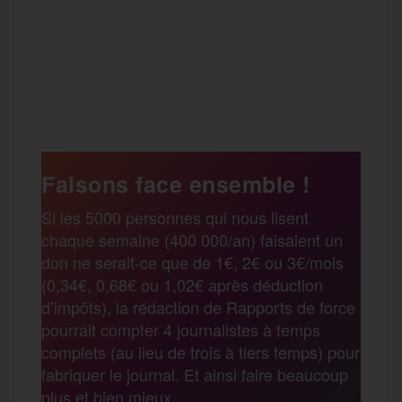
F
T
E
M
T
a
w
m
e
e
P
c
i
a
s
l
a
e
t
i
s
e
Faisons face ensemble !
r
Si les 5000 personnes qui nous lisent
b
t
l
a
g
chaque semaine (400 000/an) faisaient un
t
don ne serait-ce que de 1€, 2€ ou 3€/mois
o
e
g
r
(0,34€, 0,68€ ou 1,02€ après déduction
a
d’impôts), la rédaction de Rapports de force
pourrait compter 4 journalistes à temps
o
r
e
a
complets (au lieu de trois à tiers temps) pour
g
fabriquer le journal. Et ainsi faire beaucoup
k
m
plus et bien mieux.