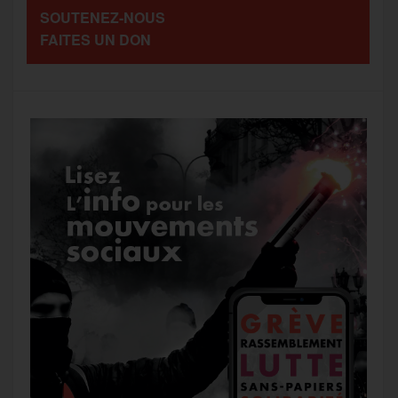
SOUTENEZ-NOUS
o
r
e
a
FAITES UN DON
g
k
m
e
r