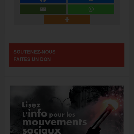
e
t
i
s
e
r
b
t
l
a
g
t
o
e
g
r
a
SOUTENEZ-NOUS
o
r
e
a
FAITES UN DON
g
k
m
e
r