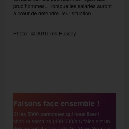
prud’hommes… lorsque les salariés auront
à cœur de défendre leur situation.
Photo : © 2010 Tris Hussey
F
T
E
M
T
a
w
m
e
e
P
c
i
a
s
l
a
e
t
i
s
e
Faisons face ensemble !
r
Si les 5000 personnes qui nous lisent
b
t
l
a
g
chaque semaine (400 000/an) faisaient un
t
don ne serait-ce que de 1€, 2€ ou 3€/mois