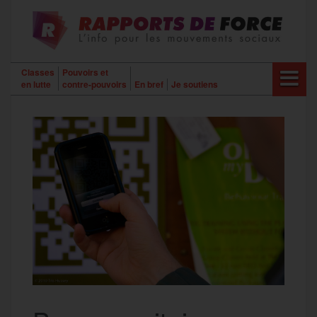
Aller
au
contenu
Classes
Pouvoirs et
en lutte
contre-pouvoirs
En bref
Je soutiens