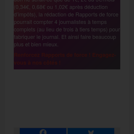
o
e
g
r
(0,34€, 0,68€ ou 1,02€ après déduction
a
d’impôts), la rédaction de Rapports de force
pourrait compter 4 journalistes à temps
o
r
e
a
complets (au lieu de trois à tiers temps) pour
g
fabriquer le journal. Et ainsi faire beaucoup
k
m
plus et bien mieux.
e
Renforcez Rapports de force ! Engagez-
vous à nos côtés !
r
F
T
E
M
T
a
w
m
e
e
P
c
i
a
s
l
a