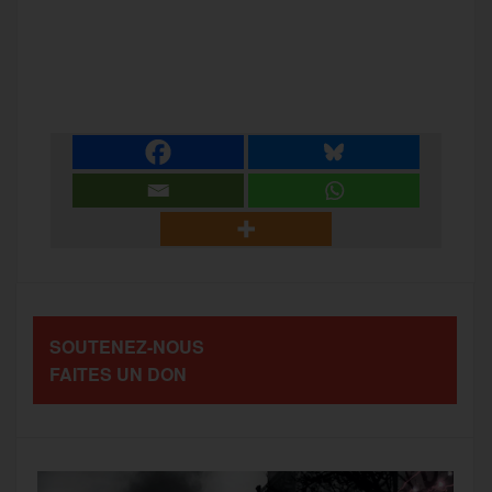
a
w
m
e
e
P
c
i
a
s
l
a
e
t
i
s
e
r
b
t
l
a
g
t
o
e
g
r
a
SOUTENEZ-NOUS
o
r
e
a
FAITES UN DON
g
k
m
e