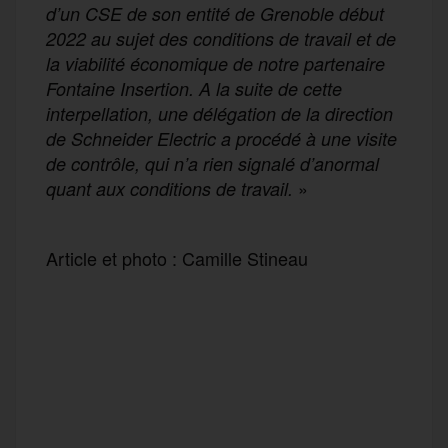
d’un CSE de son entité de Grenoble début
2022 au sujet des conditions de travail et de
la viabilité économique de notre partenaire
Fontaine Insertion. A la suite de cette
interpellation, une délégation de la direction
de Schneider Electric a procédé à une visite
de contrôle, qui n’a rien signalé d’anormal
»
quant aux conditions de travail.
Article et photo : Camille Stineau
F
T
E
M
T
a
w
m
e
e
P
c
i
a
s
l