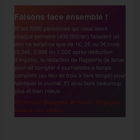
a
e
t
i
s
e
Faisons face ensemble !
r
Si les 5000 personnes qui nous lisent
b
t
l
a
g
chaque semaine (400 000/an) faisaient un
t
don ne serait-ce que de 1€, 2€ ou 3€/mois
o
e
g
r
(0,34€, 0,68€ ou 1,02€ après déduction
a
d’impôts), la rédaction de Rapports de force
pourrait compter 4 journalistes à temps
o
r
e
a
complets (au lieu de trois à tiers temps) pour
g
fabriquer le journal. Et ainsi faire beaucoup
k
m
plus et bien mieux.
e
Renforcez Rapports de force ! Engagez-
vous à nos côtés !
r
F
T
E
M
T