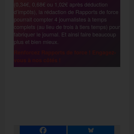
o
e
g
r
(0,34€, 0,68€ ou 1,02€ après déduction
a
d’impôts), la rédaction de Rapports de force
pourrait compter 4 journalistes à temps
o
r
e
a
complets (au lieu de trois à tiers temps) pour
g
fabriquer le journal. Et ainsi faire beaucoup
k
m
plus et bien mieux.
e
Renforcez Rapports de force ! Engagez-
vous à nos côtés !
r
F
T
E
M
T
a
w
m
e
e
P
c
i
a
s
l
a
e
t
i
s
e