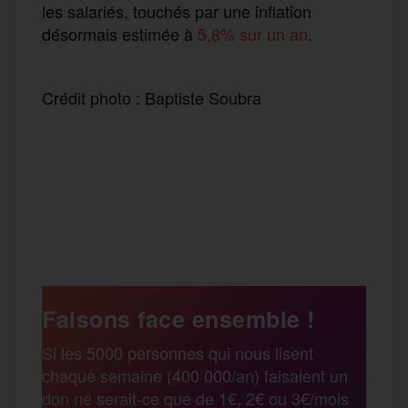
les salariés, touchés par une inflation
désormais estimée à
5,8% sur un an
.
Crédit photo : Baptiste Soubra
F
T
E
M
T
a
w
m
e
e
P
c
i
a
s
l
a
e
t
i
s
e
Faisons face ensemble !
r
Si les 5000 personnes qui nous lisent
b
t
l
a
g
chaque semaine (400 000/an) faisaient un
t
don ne serait-ce que de 1€, 2€ ou 3€/mois