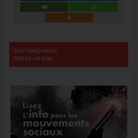
r
b
t
l
a
g
t
o
e
g
r
a
SOUTENEZ-NOUS
o
r
e
a
FAITES UN DON
g
k
m
e
r