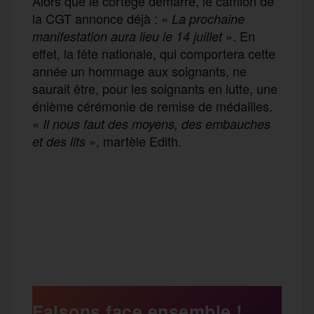
Alors que le cortège démarre, le camion de
la CGT annonce déjà : «
La prochaine
». En
manifestation aura lieu le 14 juillet
effet, la fête nationale, qui comportera cette
année un hommage aux soignants, ne
saurait être, pour les soignants en lutte, une
énième cérémonie de remise de médailles.
«
Il nous faut des moyens, des embauches
», martèle Edith.
et des lits
F
T
E
M
T
a
w
m
e
e
P
c
i
a
s
l
a
e
t
i
s
e
Faisons face ensemble !