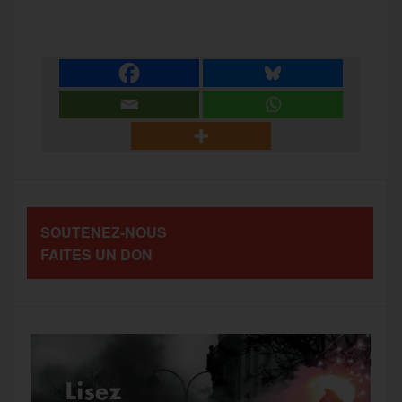
c
i
a
s
l
a
e
t
i
s
e
r
b
t
l
a
g
t
o
e
g
r
a
SOUTENEZ-NOUS
o
r
e
a
FAITES UN DON
g
k
m
e
r