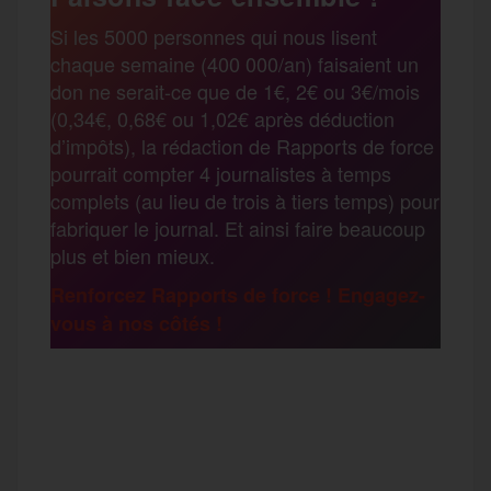
r
Si les 5000 personnes qui nous lisent
b
t
l
a
g
chaque semaine (400 000/an) faisaient un
t
don ne serait-ce que de 1€, 2€ ou 3€/mois
o
e
g
r
(0,34€, 0,68€ ou 1,02€ après déduction
a
d’impôts), la rédaction de Rapports de force
pourrait compter 4 journalistes à temps
o
r
e
a
complets (au lieu de trois à tiers temps) pour
g
fabriquer le journal. Et ainsi faire beaucoup
k
m
plus et bien mieux.
e
Renforcez Rapports de force ! Engagez-
vous à nos côtés !
r
F
T
E
M
T
a
w
m
e
e
P