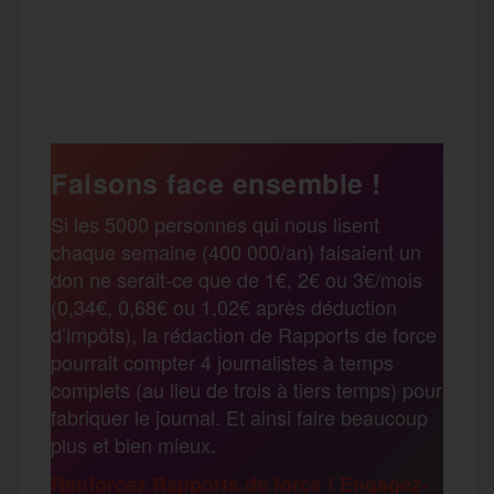
a
w
m
e
e
P
c
i
a
s
l
a
e
t
i
s
e
Faisons face ensemble !
r
Si les 5000 personnes qui nous lisent
b
t
l
a
g
chaque semaine (400 000/an) faisaient un
t
don ne serait-ce que de 1€, 2€ ou 3€/mois
o
e
g
r
(0,34€, 0,68€ ou 1,02€ après déduction
a
d’impôts), la rédaction de Rapports de force
pourrait compter 4 journalistes à temps
o
r
e
a
complets (au lieu de trois à tiers temps) pour
g
fabriquer le journal. Et ainsi faire beaucoup
k
m
plus et bien mieux.
e
Renforcez Rapports de force ! Engagez-