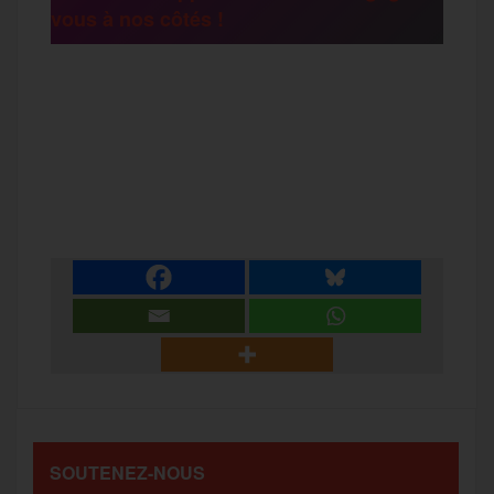
vous à nos côtés !
r
F
T
E
M
T
a
w
m
e
e
P
c
i
a
s
l
a
e
t
i
s
e
r
b
t
l
a
g
t
o
e
g
r
a
SOUTENEZ-NOUS
o
r
e
a