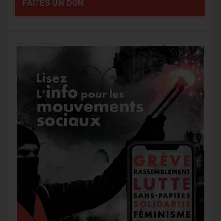
FAITES UN DON
g
k
m
e
r