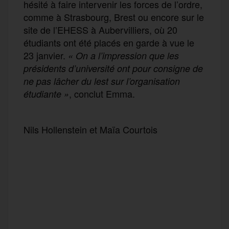
hésité à faire intervenir les forces de l’ordre,
comme à Strasbourg, Brest ou encore sur le
site de l’EHESS à Aubervilliers, où 20
étudiants ont été placés en garde à vue le
23 janvier.
« On a l’impression que les
présidents d’université ont pour consigne de
ne pas lâcher du lest sur l’organisation
, conclut Emma.
étudiante »
Nils Hollenstein et Maïa Courtois
F
T
E
M
T
a
w
m
e
e
P
c
i
a
s
l