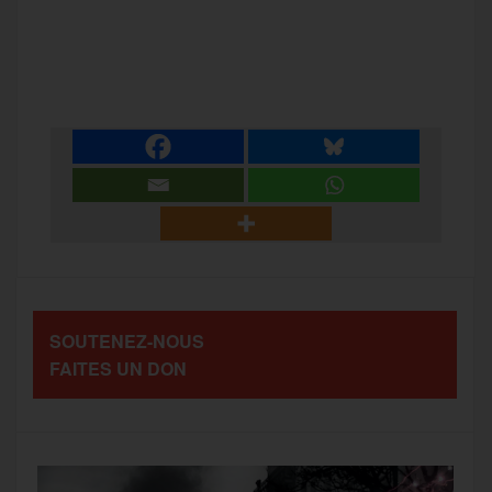
a
w
m
e
e
P
c
i
a
s
l
a
e
t
i
s
e
r
b
t
l
a
g
t
o
e
g
r
a
SOUTENEZ-NOUS
o
r
e
a
FAITES UN DON
g
k
m
e