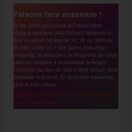
a
e
t
i
s
e
Faisons face ensemble !
r
Si les 5000 personnes qui nous lisent
b
t
l
a
g
chaque semaine (400 000/an) faisaient un
t
don ne serait-ce que de 1€, 2€ ou 3€/mois
o
e
g
r
(0,34€, 0,68€ ou 1,02€ après déduction
a
d’impôts), la rédaction de Rapports de force
pourrait compter 4 journalistes à temps
o
r
e
a
complets (au lieu de trois à tiers temps) pour
g
fabriquer le journal. Et ainsi faire beaucoup
k
m
plus et bien mieux.
e
Renforcez Rapports de force ! Engagez-
vous à nos côtés !
r
F
T
E
M
T