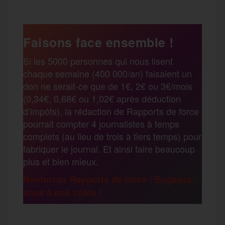
c
i
a
s
l
a
e
t
i
s
e
Faisons face ensemble !
r
Si les 5000 personnes qui nous lisent
b
t
l
a
g
chaque semaine (400 000/an) faisaient un
t
don ne serait-ce que de 1€, 2€ ou 3€/mois
o
e
g
r
(0,34€, 0,68€ ou 1,02€ après déduction
a
d’impôts), la rédaction de Rapports de force
pourrait compter 4 journalistes à temps
o
r
e
a
complets (au lieu de trois à tiers temps) pour
g
fabriquer le journal. Et ainsi faire beaucoup
k
m
plus et bien mieux.
e
Renforcez Rapports de force ! Engagez-
vous à nos côtés !
r