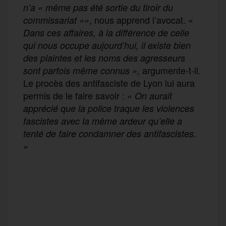
n’a « même pas été sortie du tiroir du
, nous apprend l’avocat.
«
commissariat »»
Dans ces affaires, à la différence de celle
qui nous occupe aujourd’hui, il existe bien
des plaintes et les noms des agresseurs
argumente-t-il.
sont parfois même connus »,
Le procès des antifasciste de Lyon lui aura
permis de le faire savoir :
«
On aurait
apprécié que la police traque les violences
fascistes avec la même ardeur qu’elle a
tenté de faire condamner des antifascistes.
»
F
T
E
M
T
a
w
m
e
e
P