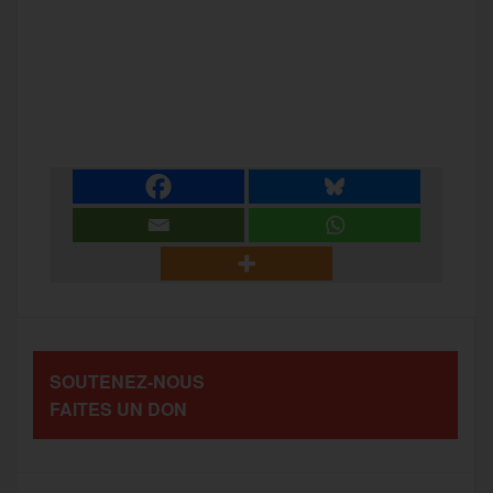
F
T
E
M
T
a
w
m
e
e
P
c
i
a
s
l
a
e
t
i
s
e
r
b
t
l
a
g
t
o
e
g
r
a
SOUTENEZ-NOUS
o
r
e
a
FAITES UN DON
g
k
m
e