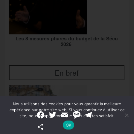
Les 8 mesures phares du budget de la Sécu
2026
En bref
Nous utilisons des cookies pour vous garantir la meilleure
expérience sur notre site web. Si vous continuez à utiliser ce
F
T
E
M
T
site, nous supposerons que vous en êtes satisfait.
a
w
m
e
e
c
i
a
s
l
P
OK
e
t
i
s
e
a
b
t
l
a
g