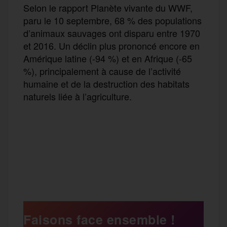
Selon le rapport Planète vivante du WWF,
paru le 10 septembre, 68 % des populations
d’animaux sauvages ont disparu entre 1970
et 2016. Un déclin plus prononcé encore en
Amérique latine (-94 %) et en Afrique (-65
%), principalement à cause de l’activité
humaine et de la destruction des habitats
naturels liée à l’agriculture.
F
T
E
M
T
a
w
m
e
e
P
c
i
a
s
l
a
e
t
i
s
e
Faisons face ensemble !
r