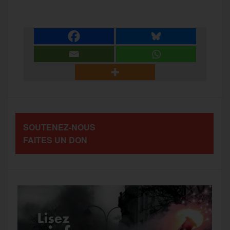
c
i
a
s
l
a
e
t
i
s
e
r
b
t
l
a
g
t
o
e
g
r
a
SOUTENEZ-NOUS
o
r
e
a
FAITES UN DON
g
k
m
e
r