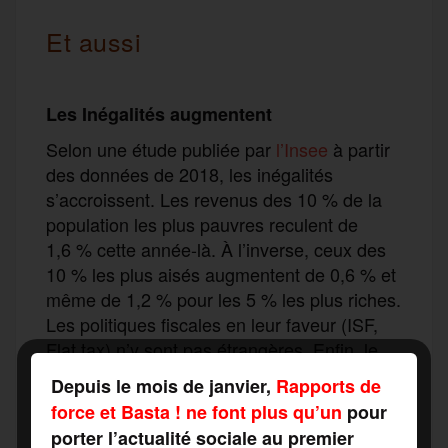
Et aussi
Les Inégalités augmentent
Selon une étude publiée par
l’Insee
à partir
des données de 2018, les inégalités
s’accroissent. Les revenus des 10 % de la
population les plus pauvres reculent de
1,6 % cette année-là. À l’inverse, ceux des
10 % les plus aisés augmentent de 0,6 % et
même de 1,2 % pour les 5 % les plus riches.
Les politiques fiscales en leur faveur (ISF,
Flat tax) n’y sont pas étrangères. Enfin, le
nombre de personnes vivant en dessous du
Depuis le mois de janvier,
Rapports de
seuil de pauvreté passe à 9,3 millions. Soit
force et Basta ! ne font plus qu’un
pour
400 000 personnes supplémentaires.
porter l’actualité sociale au premier