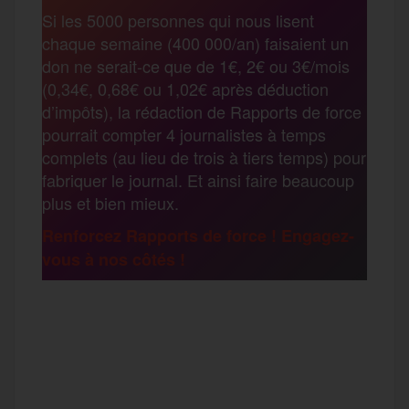
Si les 5000 personnes qui nous lisent
b
t
l
a
g
chaque semaine (400 000/an) faisaient un
t
don ne serait-ce que de 1€, 2€ ou 3€/mois
o
e
g
r
(0,34€, 0,68€ ou 1,02€ après déduction
a
d’impôts), la rédaction de Rapports de force
pourrait compter 4 journalistes à temps
o
r
e
a
complets (au lieu de trois à tiers temps) pour
g
fabriquer le journal. Et ainsi faire beaucoup
k
m
plus et bien mieux.
e
Renforcez Rapports de force ! Engagez-
vous à nos côtés !
r
F
T
E
M
T
a
w
m
e
e
P