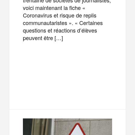
voici maintenant la fiche «
Coronavirus et risque de replis
communautaristes ». « Certaines
questions et réactions d’élèves
peuvent être […]
F
T
E
M
a
w
m
e
T
P
c
i
a
s
e
a
e
t
i
s
l
r
b
t
l
a
e
t