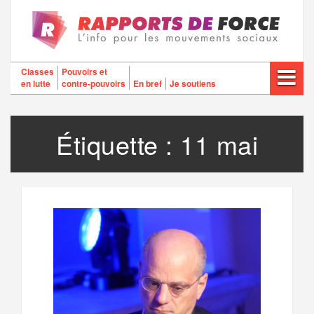
Aller
au
contenu
Classes
Pouvoirs et
en lutte
contre-pouvoirs
En bref
Je soutiens
Étiquette :
11 mai