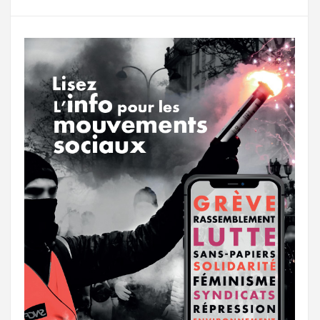
g
a
o
r
e
r
g
k
a
e
m
r