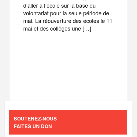
d’aller à l’école sur la base du
volontariat pour la seule période de
mai. La réouverture des écoles le 11
mai et des collèges une […]
F
T
E
M
a
w
m
e
T
P
c
i
a
s
e
a
e
t
i
s
l
r
b
t
l
a
SOUTENEZ-NOUS
e
t
FAITES UN DON
o
e
g