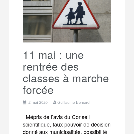
o
e
g
g
a
o
r
e
r
g
k
a
e
11 mai : une
rentrée des
m
r
classes à marche
forcée
2 mai 2020
Guillaume Bernard
Mépris de l’avis du Conseil
scientifique, faux pouvoir de décision
donné aux municipalités, possibilité