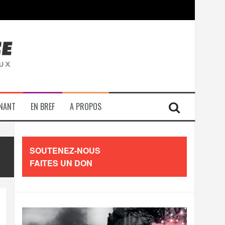
contre les travailleurs »
ENANT
EN BREF
A PROPOS
SOUTENEZ-NOUS
FAITES UN DON