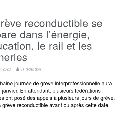
c
i
a
s
l
r
rève reconductible se
e
t
i
s
e
t
are dans l’énergie,
b
t
l
a
g
a
ucation, le rail et les
ineries
o
e
g
r
g
er 2023
La rédaction
o
r
e
a
e
aine journée de grève interprofessionnelle aura
1 janvier. En attendant, plusieurs fédérations
k
m
r
es ont posé des appels à plusieurs jours de grève,
la grève reconductible avant ou après cette date.
F
T
E
M
T
P