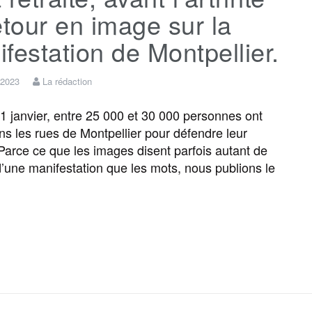
etour en image sur la
festation de Montpellier.
 2023
La rédaction
 janvier, entre 25 000 et 30 000 personnes ont
ans les rues de Montpellier pour défendre leur
. Parce ce que les images disent parfois autant de
’une manifestation que les mots, nous publions le
F
T
E
M
T
P
a
w
m
e
e
a
c
i
a
s
l
r