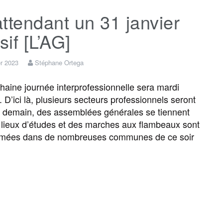
ttendant un 31 janvier
e
t
i
s
e
t
if [L’AG]
b
t
l
a
g
a
er 2023
Stéphane Ortega
o
e
g
r
g
aine journée interprofessionnelle sera mardi
 D’ici là, plusieurs secteurs professionnels seront
 demain, des assemblées générales se tiennent
o
r
e
a
e
 lieux d’études et des marches aux flambeaux sont
mées dans de nombreuses communes de ce soir
k
m
r
F
T
E
M
T
P
a
w
m
e
e
a