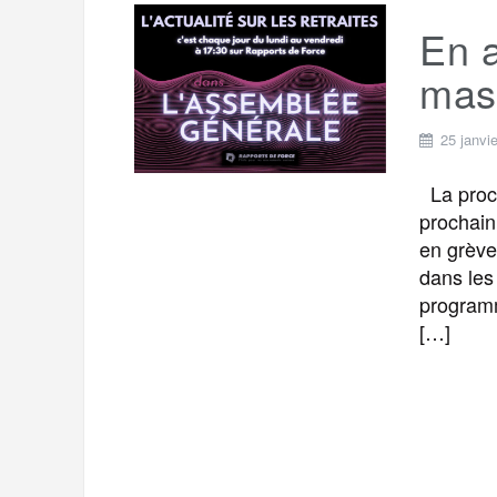
En a
mass
25 janvi
La proch
prochain.
en grève
dans les
program
[…]