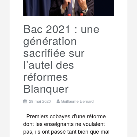
r
g
k
a
e
Bac 2021 : une
génération
m
r
sacrifiée sur
l’autel des
réformes
Blanquer
28 mai 2020
Guillaume Bernard
Premiers cobayes d’une réforme
dont les enseignants ne voulaient
pas, ils ont passé tant bien que mal