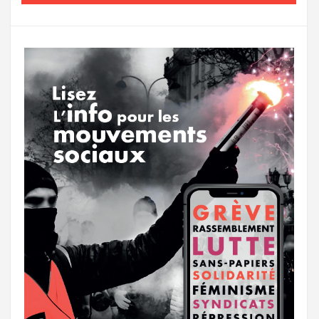
o
e
g
g
a
o
r
e
r
g
k
a
e
m
r