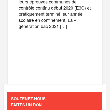
leurs épreuves communes de
contrôle continu début 2020 (E3C) et
pratiquement terminé leur année
scolaire en confinement. La «
génération bac 2021 […]
F
T
E
M
a
w
m
e
T
P
c
i
a
s
e
a
e
t
i
s
l
r
b
t
l
a
SOUTENEZ-NOUS
e
t
FAITES UN DON