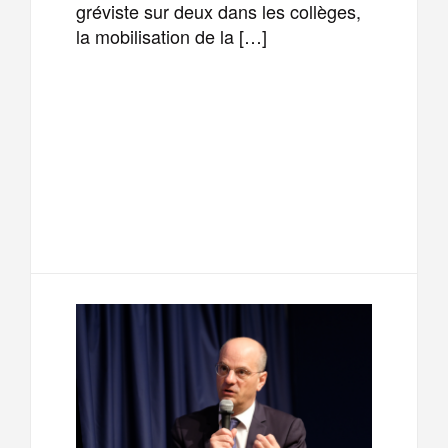
gréviste sur deux dans les collèges,
la mobilisation de la […]
F
T
E
M
a
w
m
e
T
P
c
i
a
s
e
a
e
t
i
s
l
r
b
t
l
a
e
t
o
e
g
g
a
o
r
e