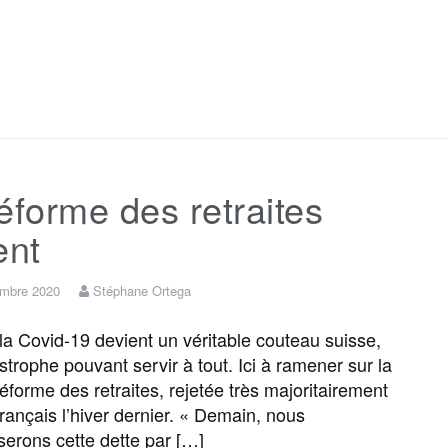
F
T
E
M
T
P
a
w
m
e
e
a
c
i
a
s
l
r
éforme des retraites
e
t
i
s
e
t
ent
b
t
l
a
g
a
embre 2020
Stéphane Ortega
o
e
g
r
g
 Covid-19 devient un véritable couteau suisse,
strophe pouvant servir à tout. Ici à ramener sur la
réforme des retraites, rejetée très majoritairement
o
r
e
a
e
Français l’hiver dernier. « Demain, nous
erons cette dette par […]
k
m
r