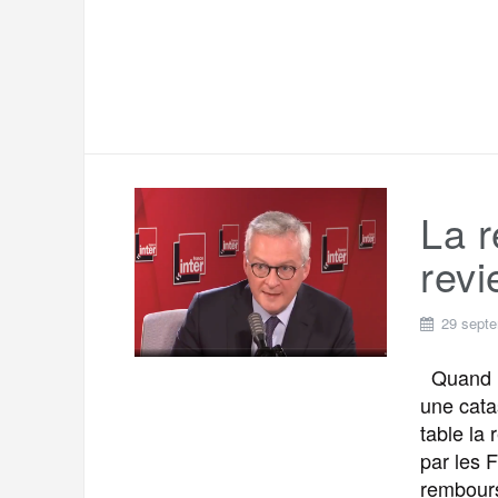
La r
revi
29 sept
Quand la
une cata
table la 
par les 
rembours