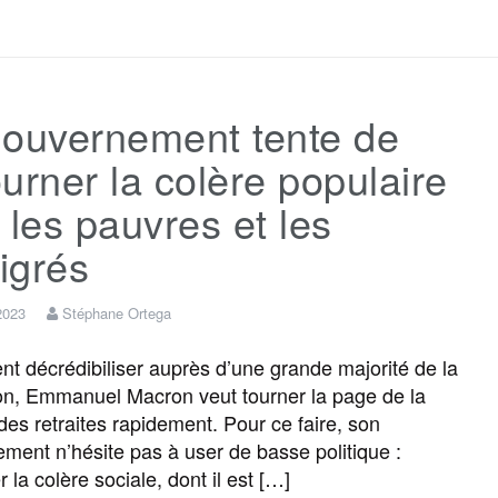
a
w
m
e
e
a
c
i
a
s
l
r
gouvernement tente de
e
t
i
s
e
t
urner la colère populaire
b
t
l
a
g
a
 les pauvres et les
igrés
o
e
g
r
g
 2023
Stéphane Ortega
o
r
e
a
e
nt décrédibiliser auprès d’une grande majorité de la
on, Emmanuel Macron veut tourner la page de la
k
m
r
des retraites rapidement. Pour ce faire, son
ment n’hésite pas à user de basse politique :
r la colère sociale, dont il est […]