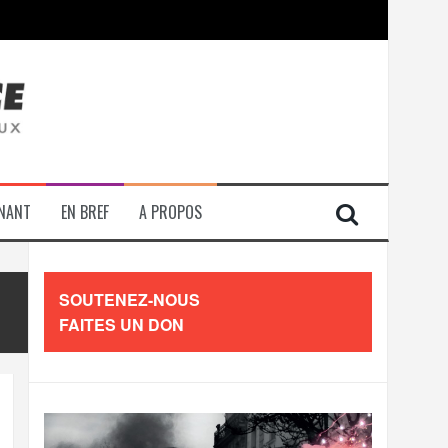
contre les travailleurs »
ENANT
EN BREF
A PROPOS
SOUTENEZ-NOUS
FAITES UN DON