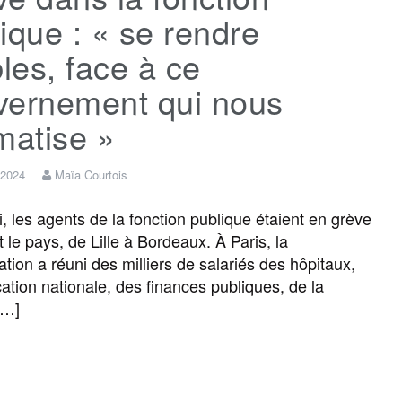
ique : « se rendre
bles, face à ce
vernement qui nous
matise »
 2024
Maïa Courtois
, les agents de la fonction publique étaient en grève
 le pays, de Lille à Bordeaux. À Paris, la
ation a réuni des milliers de salariés des hôpitaux,
cation nationale, des finances publiques, de la
[…]
F
T
E
M
T
P