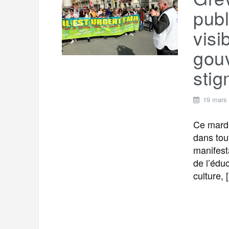
t
e
publ
r
a
a
visi
g
m
gou
e
r
stig
19 mars
Ce mardi
dans tout
manifest
de l’édu
culture, 