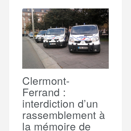
l
r
b
t
l
a
e
t
o
e
g
g
a
o
r
e
r
g
k
a
e
Clermont-
Ferrand :
m
r
interdiction d’un
rassemblement à
la mémoire de