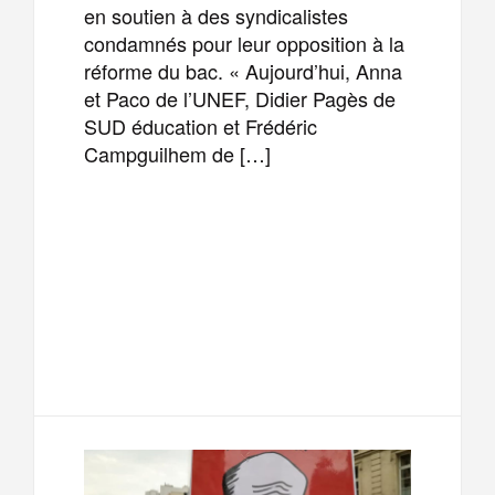
en soutien à des syndicalistes
condamnés pour leur opposition à la
réforme du bac. « Aujourd’hui, Anna
et Paco de l’UNEF, Didier Pagès de
SUD éducation et Frédéric
Campguilhem de […]
F
T
E
M
a
w
m
e
T
P
c
i
a
s
e
a
e
t
i
s
l
r
b
t
l
a