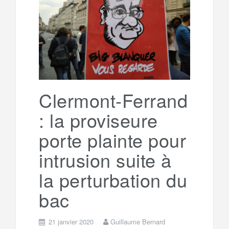
e
t
o
e
g
g
a
o
r
e
r
g
k
a
e
Clermont-Ferrand
: la proviseure
m
r
porte plainte pour
intrusion suite à
la perturbation du
bac
21 janvier 2020
Guillaume Bernard