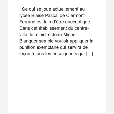
Ce qui se joue actuellement au
lycée Blaise Pascal de Clermont-
Ferrand est loin d’être anecdotique.
Dans cet établissement du centre-
ville, le ministre Jean-Michel
Blanquer semble vouloir appliquer la
punition exemplaire qui servira de
leçon à tous les enseignants qui […]
F
T
E
M
a
w
m
e
T
P
c
i
a
s
e
a
e
t
i
s