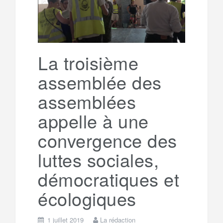
g
a
o
r
e
r
g
La troisième
k
a
e
assemblée des
assemblées
m
r
appelle à une
convergence des
luttes sociales,
démocratiques et
écologiques
1 juillet 2019
La rédaction