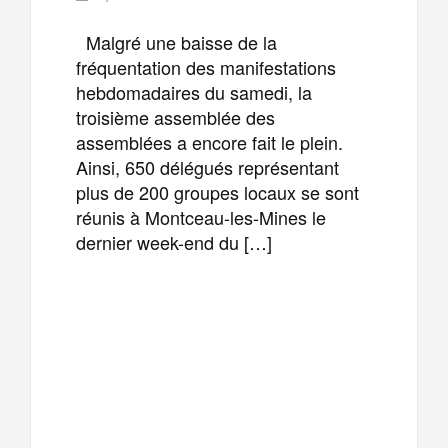
Malgré une baisse de la
fréquentation des manifestations
hebdomadaires du samedi, la
troisième assemblée des
assemblées a encore fait le plein.
Ainsi, 650 délégués représentant
plus de 200 groupes locaux se sont
réunis à Montceau-les-Mines le
dernier week-end du […]
F
T
E
M
a
w
m
e
T
P
c
i
a
s
e
a