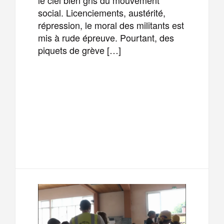
social. Licenciements, austérité,
répression, le moral des militants est
mis à rude épreuve. Pourtant, des
piquets de grève […]
F
T
E
M
a
w
m
e
T
P
c
i
a
s
e
a
e
t
i
s
l
r
b
t
l
a
e
t
o
e
g