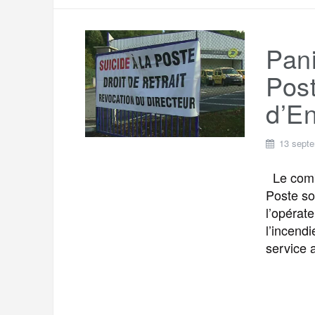
Pani
Post
d’En
13 sept
Le combl
Poste so
l’opérat
l’incend
service a