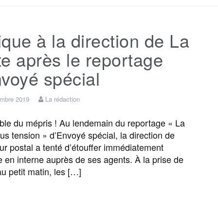
c
i
a
s
l
r
que à la direction de La
e
t
i
s
e
t
e après le reportage
b
t
l
a
g
a
voyé spécial
o
e
g
r
g
embre 2019
La rédaction
e du mépris ! Au lendemain du reportage « La
o
r
e
a
e
us tension » d’Envoyé spécial, la direction de
eur postal a tenté d’étouffer immédiatement
k
m
r
ie en interne auprès de ses agents. À la prise de
u petit matin, les […]
F
T
E
M
T
P