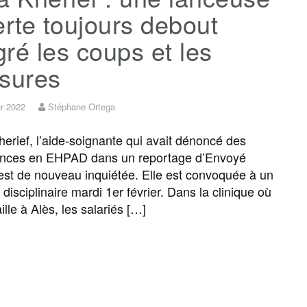
erte toujours debout
ré les coups et les
ssures
er 2022
Stéphane Ortega
erief, l’aide-soignante qui avait dénoncé des
tances en EHPAD dans un reportage d’Envoyé
 est de nouveau inquiétée. Elle est convoquée à un
 disciplinaire mardi 1er février. Dans la clinique où
aille à Alès, les salariés […]
F
T
E
M
T
P
a
w
m
e
e
a