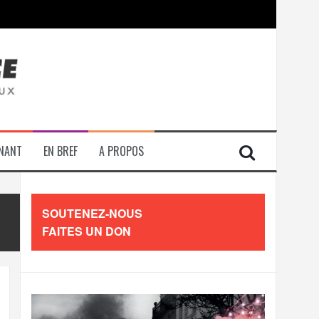
contre les travailleurs »
ENANT
EN BREF
A PROPOS
SOUTENEZ-NOUS
FAITES UN DON