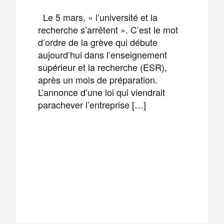
Le 5 mars, « l’université et la
recherche s’arrêtent ». C’est le mot
d’ordre de la grève qui débute
aujourd’hui dans l’enseignement
supérieur et la recherche (ESR),
après un mois de préparation.
L’annonce d’une loi qui viendrait
parachever l’entreprise […]
F
T
E
M
a
w
m
e
T
P
c
i
a
s
e
a
e
t
i
s