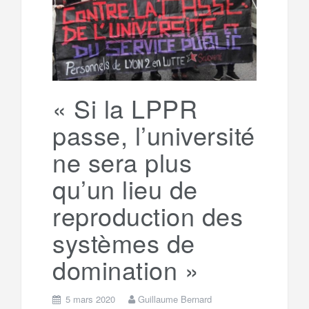
g
a
o
r
e
r
g
k
a
e
« Si la LPPR
passe, l’université
m
r
ne sera plus
qu’un lieu de
reproduction des
systèmes de
domination »
5 mars 2020
Guillaume Bernard