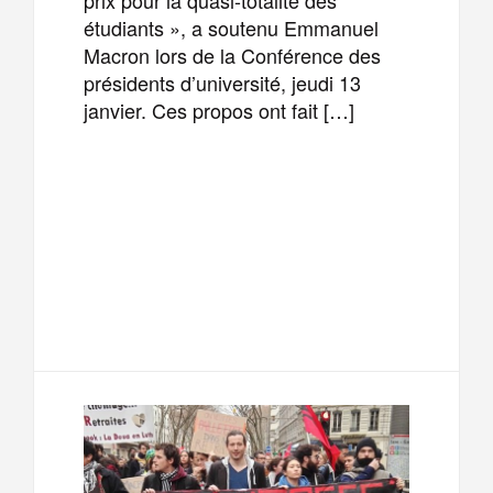
étudiants », a soutenu Emmanuel
Macron lors de la Conférence des
présidents d’université, jeudi 13
janvier. Ces propos ont fait […]
F
T
E
M
a
w
m
e
T
P
c
i
a
s
e
a
e
t
i
s
l
r
b
t
l
a
e
t
o
e
g