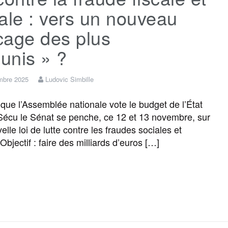
ale : vers un nouveau
icage des plus
unis » ?
mbre 2025
Ludovic Simbille
que l’Assemblée nationale vote le budget de l’État
 Sécu le Sénat se penche, ce 12 et 13 novembre, sur
lle loi de lutte contre les fraudes sociales et
 Objectif : faire des milliards d’euros […]
F
T
E
M
T
P
a
w
m
e
e
a