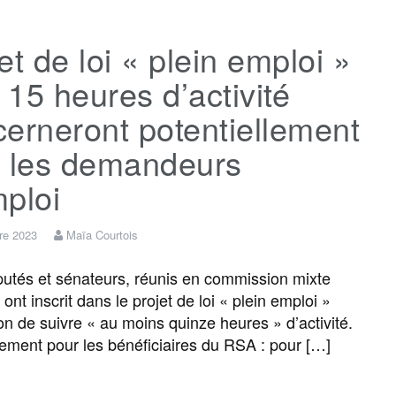
c
i
a
s
l
r
et de loi « plein emploi »
e
t
i
s
e
t
s 15 heures d’activité
b
t
l
a
g
a
erneront potentiellement
s les demandeurs
o
e
g
r
g
ploi
o
r
e
a
e
re 2023
Maïa Courtois
k
m
r
tés et sénateurs, réunis en commission mixte
, ont inscrit dans le projet de loi « plein emploi »
ion de suivre « au moins quinze heures » d’activité.
ement pour les bénéficiaires du RSA : pour […]
F
T
E
M
T
P