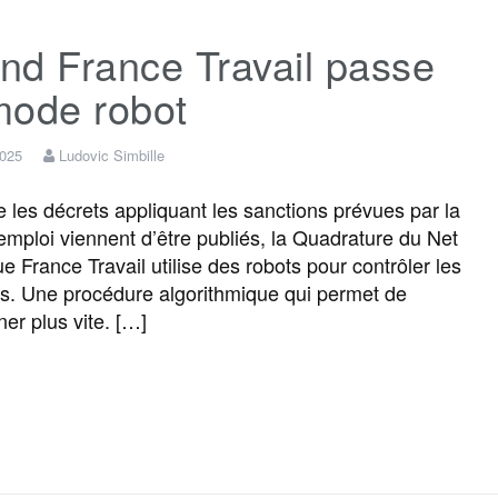
c
i
a
s
l
r
nd France Travail passe
e
t
i
s
e
t
mode robot
b
t
l
a
g
a
2025
Ludovic Simbille
o
e
g
r
g
e les décrets appliquant les sanctions prévues par la
n emploi viennent d’être publiés, la Quadrature du Net
e France Travail utilise des robots pour contrôler les
o
r
e
a
e
. Une procédure algorithmique qui permet de
ner plus vite. […]
k
m
r
F
T
E
M
T
P
a
w
m
e
e
a