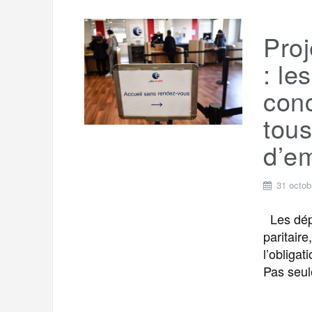
Proj
: le
conc
tou
d’em
31 octob
Les dépu
paritaire
l’obligat
Pas seul