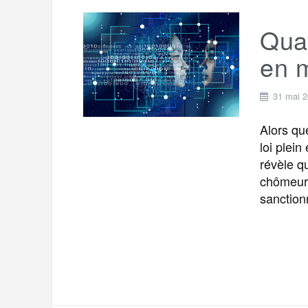
Qua
en 
31 mai 
Alors qu
loi plei
révèle qu
chômeurs
sanction