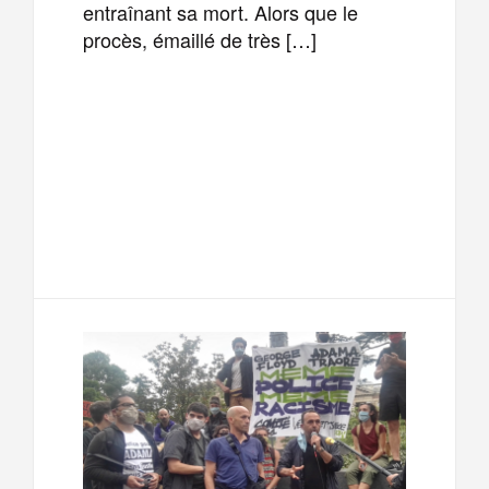
entraînant sa mort. Alors que le
procès, émaillé de très […]
F
T
E
M
a
w
m
e
T
P
c
i
a
s
e
a
e
t
i
s
l
r
b
t
l
a
e
t
o
e
g
g
a
o
r
e