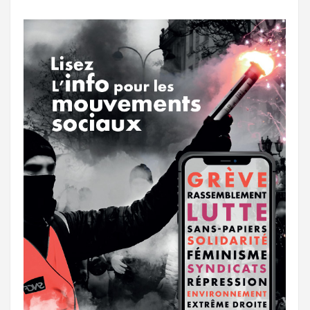
o
r
e
r
g
k
a
e
m
r