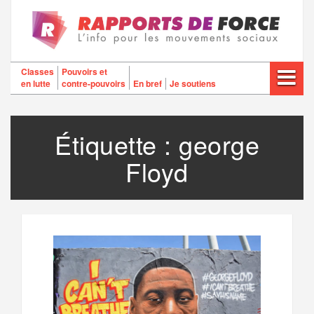
Aller
au
contenu
Classes
Pouvoirs et
en lutte
contre-pouvoirs
En bref
Je soutiens
Étiquette :
george
Floyd