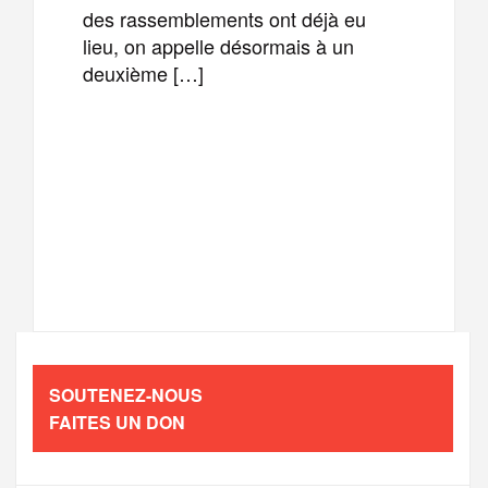
des rassemblements ont déjà eu
lieu, on appelle désormais à un
deuxième […]
F
T
E
M
a
w
m
e
T
P
c
i
a
s
e
a
e
t
i
s
l
r
b
t
l
a
SOUTENEZ-NOUS
e
t
FAITES UN DON
o
e
g
g
a