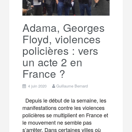
r
g
k
a
e
Adama, Georges
Floyd, violences
m
r
policières : vers
un acte 2 en
France ?
4 juin 2020
Guillaume Bernard
Depuis le début de la semaine, les
manifestations contre les violences
policières se multiplient en France et
le mouvement ne semble pas
s’arrêter. Dans certaines villes où