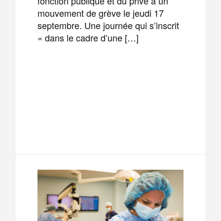
fonction publique et du privé à un
mouvement de grève le jeudi 17
septembre. Une journée qui s’inscrit
« dans le cadre d’une […]
F
T
E
M
a
w
m
e
T
P
c
i
a
s
e
a
e
t
i
s
l
r
b
t
l
a
e
t
o
e
g
g
a