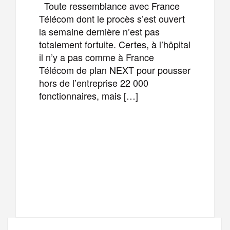
Toute ressemblance avec France
Télécom dont le procès s’est ouvert
la semaine dernière n’est pas
totalement fortuite. Certes, à l’hôpital
il n’y a pas comme à France
Télécom de plan NEXT pour pousser
hors de l’entreprise 22 000
fonctionnaires, mais […]
F
T
E
M
a
w
m
e
T
P
c
i
a
s
e
a
e
t
i
s
l
r