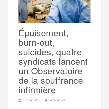
o
r
e
r
g
k
a
e
Épuisement,
burn-out,
m
r
suicides, quatre
syndicats lancent
un Observatoire
de la souffrance
infirmière
13 mai 2019
La rédaction