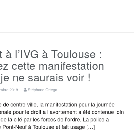
F
T
E
M
T
P
a
w
m
e
e
a
c
i
a
s
l
r
t à l’IVG à Toulouse :
e
t
i
s
e
t
z cette manifestation
b
t
l
a
g
a
je ne saurais voir !
o
e
g
r
g
embre 2018
Stéphane Ortega
 de centre-ville, la manifestation pour la journée
o
r
e
a
e
onale pour le droit à l’avortement a été contenue loin
e la cité par les forces de l’ordre. La police a
k
m
r
e Pont-Neuf à Toulouse et fait usage […]