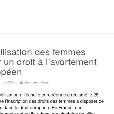
F
T
E
M
T
P
a
w
m
e
e
a
c
i
a
s
l
r
ilisation des femmes
e
t
i
s
e
t
 un droit à l’avortement
b
t
l
a
g
a
opéen
o
e
g
r
g
embre 2017
Stéphane Ortega
lisation à l’échelle européenne a réclamé le 28
o
r
e
a
e
e l’inscription des droits des femmes à disposer de
ps dans le droit européen. En France, des
k
m
r
ements ont eu lieu dans une vingtaine de villes.