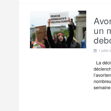
Avor
un 
deb
1 juillet
La décis
déclench
l’avorte
nombreus
semaine,