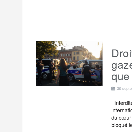
Droi
gaze
que 
30 sept
Interdite
internati
du cœur d
bloqué l