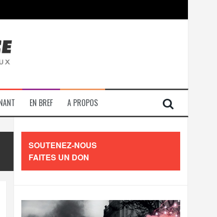
contre les travailleurs »
ENANT
EN BREF
A PROPOS
SOUTENEZ-NOUS
FAITES UN DON