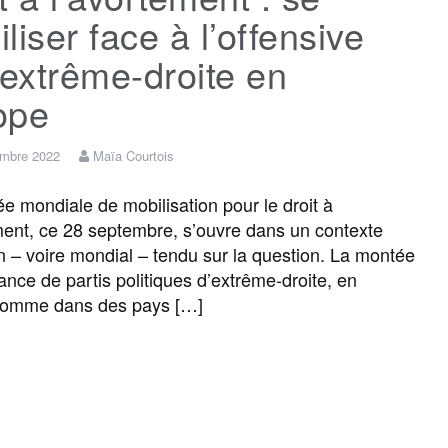
liser face à l’offensive
’extrême-droite en
ope
embre 2022
Maïa Courtois
ée mondiale de mobilisation pour le droit à
ment, ce 28 septembre, s’ouvre dans un contexte
 – voire mondial – tendu sur la question. La montée
ance de partis politiques d’extrême-droite, en
comme dans des pays […]
F
T
E
M
T
P
a
w
m
e
e
a