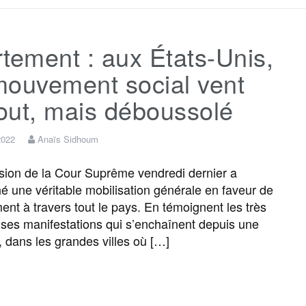
c
i
a
s
l
r
tement : aux États-Unis,
e
t
i
s
e
t
mouvement social vent
b
t
l
a
g
a
out, mais déboussolé
o
e
g
r
g
 2022
Anaïs Sidhoum
ion de la Cour Suprême vendredi dernier a
o
r
e
a
e
é une véritable mobilisation générale en faveur de
ment à travers tout le pays. En témoignent les très
k
m
r
es manifestations qui s’enchaînent depuis une
 dans les grandes villes où […]
F
T
E
M
T
P