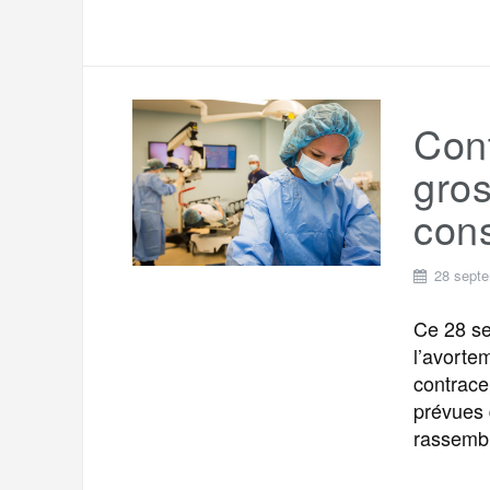
Cont
gros
con
28 sept
Ce 28 se
l’avorte
contrace
prévues 
rassembl