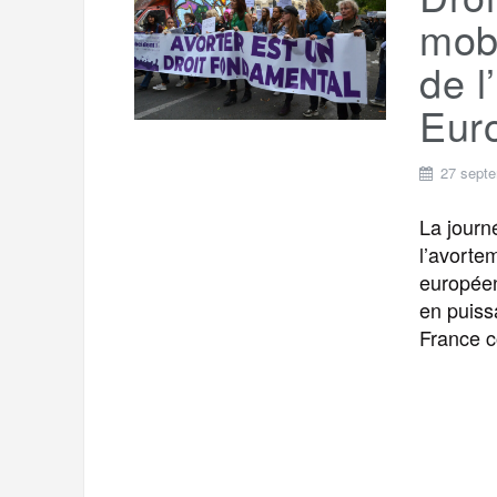
t
e
mobi
r
a
a
de l
g
m
Eur
e
r
27 sept
La journ
l’avorte
européen
en puiss
France 