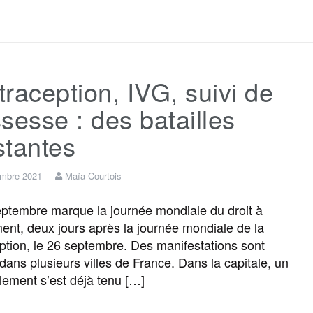
a
w
m
e
e
a
c
i
a
s
l
r
raception, IVG, suivi de
e
t
i
s
e
t
sesse : des batailles
b
t
l
a
g
a
stantes
o
e
g
r
g
embre 2021
Maïa Courtois
ptembre marque la journée mondiale du droit à
o
r
e
a
e
ment, deux jours après la journée mondiale de la
ption, le 26 septembre. Des manifestations sont
k
m
r
dans plusieurs villes de France. Dans la capitale, un
ement s’est déjà tenu […]