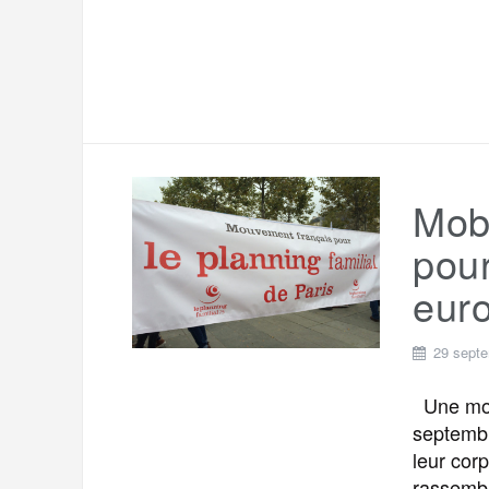
Mob
pour
eur
29 sept
Une mobi
septembr
leur cor
rassembl