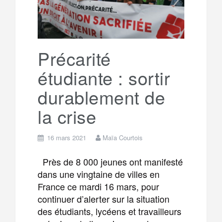
o
r
e
r
g
k
a
e
Précarité
étudiante : sortir
m
r
durablement de
la crise
16 mars 2021
Maïa Courtois
Près de 8 000 jeunes ont manifesté
dans une vingtaine de villes en
France ce mardi 16 mars, pour
continuer d’alerter sur la situation
des étudiants, lycéens et travailleurs