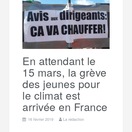
e
t
o
e
g
g
a
o
r
e
r
g
k
a
e
En attendant le
15 mars, la grève
m
r
des jeunes pour
le climat est
arrivée en France
16 février 2019
La rédaction