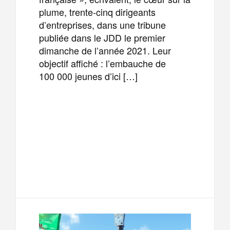
plume, trente-cinq dirigeants
d’entreprises, dans une tribune
publiée dans le JDD le premier
dimanche de l’année 2021. Leur
objectif affiché : l’embauche de
100 000 jeunes d’ici […]
F
T
E
M
a
w
m
e
T
P
c
i
a
s
e
a
e
t
i
s
l
r
b
t
l
a