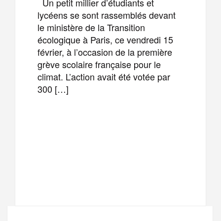
Un petit millier d’étudiants et
lycéens se sont rassemblés devant
le ministère de la Transition
écologique à Paris, ce vendredi 15
février, à l’occasion de la première
grève scolaire française pour le
climat. L’action avait été votée par
300 […]
F
T
E
M
a
w
m
e
T
P
c
i
a
s
e
a
e
t
i
s
l
r