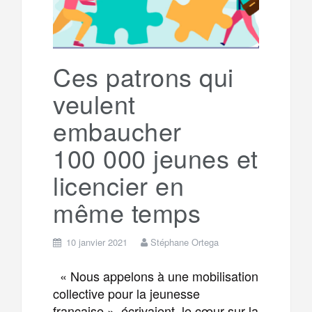
o
r
e
r
g
k
a
e
Ces patrons qui
veulent
m
r
embaucher
100 000 jeunes et
licencier en
même temps
10 janvier 2021
Stéphane Ortega
« Nous appelons à une mobilisation
collective pour la jeunesse
française », écrivaient, le cœur sur la