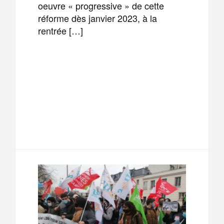
oeuvre « progressive » de cette
réforme dès janvier 2023, à la
rentrée […]
F
T
E
M
a
w
m
e
T
P
c
i
a
s
e
a
e
t
i
s
l
r
b
t
l
a
e
t
o
e
g
g
a