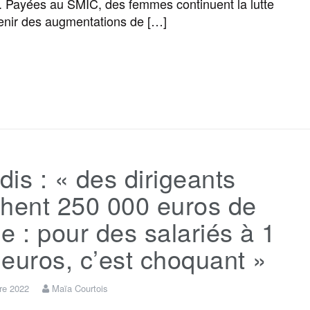
n. Payées au SMIC, des femmes continuent la lutte
enir des augmentations de […]
F
T
E
M
T
P
a
w
m
e
e
a
c
i
a
s
l
r
is : « des dirigeants
e
t
i
s
e
t
chent 250 000 euros de
b
t
l
a
g
a
e : pour des salariés à 1
euros, c’est choquant »
o
e
g
r
g
re 2022
Maïa Courtois
o
r
e
a
e