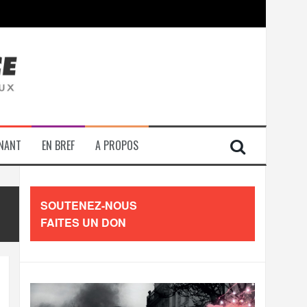
contre les travailleurs »
ENANT
EN BREF
A PROPOS
SOUTENEZ-NOUS
FAITES UN DON