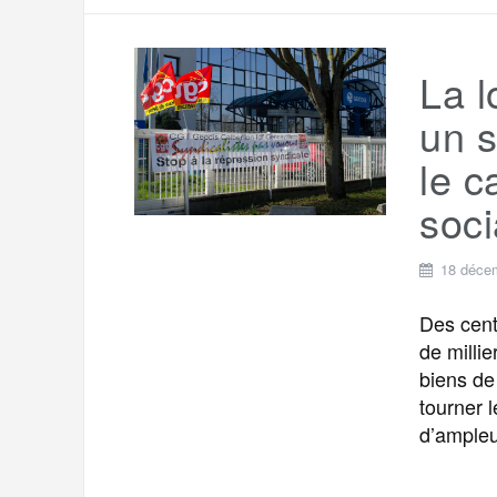
La l
un s
le c
soci
18 déce
Des cent
de millie
biens de
tourner 
d’ampleu