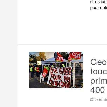
directio
pour obt
Geod
tou
prim
400 
26 octob