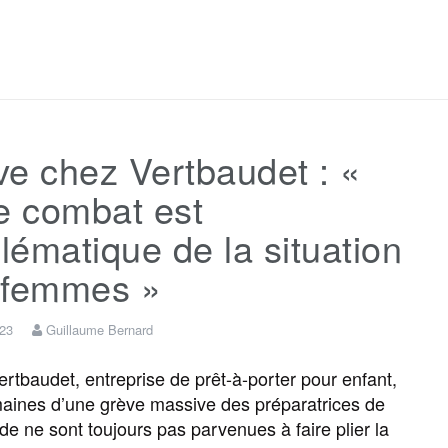
F
T
E
M
T
P
a
w
m
e
e
a
c
i
a
s
l
r
e chez Vertbaudet : «
e
t
i
s
e
t
e combat est
b
t
l
a
g
a
ématique de la situation
 femmes »
o
e
g
r
g
023
Guillaume Bernard
o
r
e
a
e
tbaudet, entreprise de prêt-à-porter pour enfant,
aines d’une grève massive des préparatrices de
k
m
r
 ne sont toujours pas parvenues à faire plier la