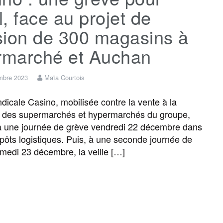
, face au projet de
sion de 300 magasins à
ermarché et Auchan
mbre 2023
Maïa Courtois
ndicale Casino, mobilisée contre la vente à la
 des supermarchés et hypermarchés du groupe,
à une journée de grève vendredi 22 décembre dans
epôts logistiques. Puis, à une seconde journée de
medi 23 décembre, la veille […]
F
T
E
M
T
P
a
w
m
e
e
a