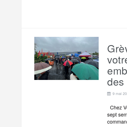
Grèv
votr
embl
des
9 mai 2
Chez Ver
sept sem
commande