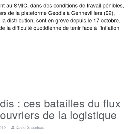
nt au SMIC, dans des conditions de travail pénibles,
iers de la plateforme Geodis à Gennevilliers (92),
k
m
r
la distribution, sont en grève depuis le 17 octobre.
e la difficulté quotidienne de tenir face à l’inflation
]
F
T
E
M
T
P
a
w
m
e
e
a
c
i
a
s
l
r
is : ces batailles du flux
e
t
i
s
e
t
ouvriers de la logistique
b
t
l
a
g
a
2019
David Gaborieau