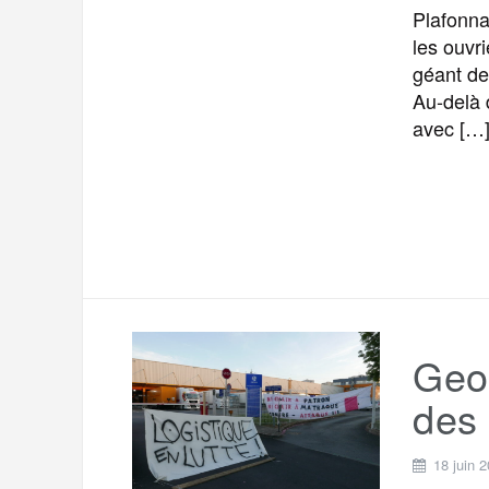
Plafonna
les ouvr
géant de 
Au-delà d
avec […
Geod
des 
18 juin 