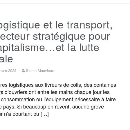
c
i
a
s
l
r
ogistique et le transport,
e
t
i
s
e
t
ecteur stratégique pour
b
t
l
a
g
a
apitalisme…et la lutte
ale
o
e
g
r
g
mbre 2023
Simon Mauvieux
o
r
e
a
e
res logistiques aux livreurs de colis, des centaines
rs d’ouvriers ont entre les mains chaque jour les
k
m
r
 consommation ou l’équipement nécessaire à faire
le pays. Si beaucoup en rêvent, aucune grève
r n’a pourtant pu […]