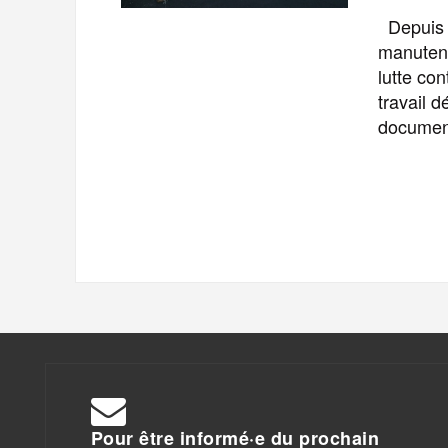
Depuis q
manutent
lutte co
travail 
document
Pour être informé·e du prochain