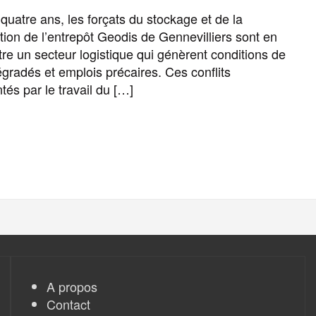
o
e
g
r
g
uatre ans, les forçats du stockage et de la
ion de l’entrepôt Geodis de Gennevilliers sont en
ntre un secteur logistique qui génèrent conditions de
o
r
e
a
e
dégradés et emplois précaires. Ces conflits
és par le travail du […]
k
m
r
F
T
E
M
T
P
a
w
m
e
e
a
c
i
a
s
l
r
e
t
i
s
e
t
A propos
b
t
l
a
g
a
Contact