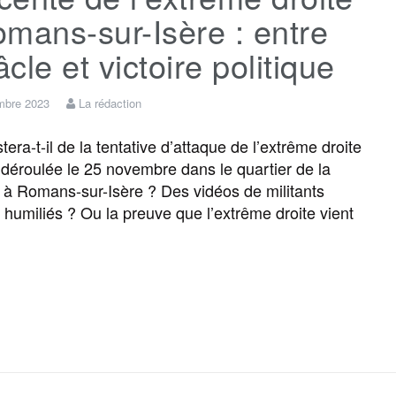
mans-sur-Isère : entre
cle et victoire politique
mbre 2023
La rédaction
ra-t-il de la tentative d’attaque de l’extrême droite
t déroulée le 25 novembre dans le quartier de la
à Romans-sur-Isère ? Des vidéos de militants
s humiliés ? Ou la preuve que l’extrême droite vient
F
T
E
M
T
P
a
w
m
e
e
a
c
i
a
s
l
r