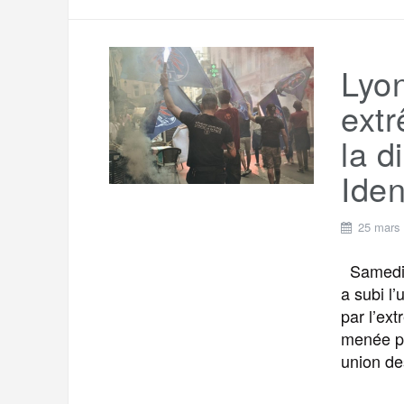
Lyon
extr
la d
Iden
25 mars
Samedi 1
a subi l
par l’ex
menée pa
union de