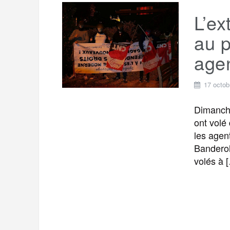
L’ex
au p
agen
17 octob
Dimanche
ont volé
les agen
Banderol
volés à 