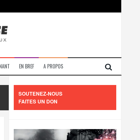
contre les travailleurs »
ENANT
EN BREF
A PROPOS
SOUTENEZ-NOUS
FAITES UN DON