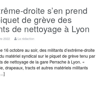
trême-droite s’en prend
e
t
i
s
e
t
iquet de grève des
b
t
l
a
g
a
ts de nettoyage à Lyon
o
e
g
r
g
re 2022
La rédaction
 16 octobre au soir, des militants d’extrême-droite
o
r
e
a
e
 du matériel syndical sur le piquet de grève tenu par
ts de nettoyage de la gare Perrache à Lyon. «
k
m
r
e, drapeaux, tracts et autres matériels militants
[…]
F
T
E
M
T
P
a
w
m
e
e
a