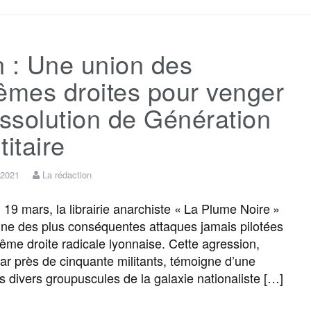
c
i
a
s
l
r
 : Une union des
e
t
i
s
e
t
êmes droites pour venger
b
t
l
a
g
a
issolution de Génération
titaire
o
e
g
r
g
 2021
La rédaction
o
r
e
a
e
9 mars, la librairie anarchiste « La Plume Noire »
’une des plus conséquentes attaques jamais pilotées
k
m
r
trême droite radicale lyonnaise. Cette agression,
r près de cinquante militants, témoigne d’une
s divers groupuscules de la galaxie nationaliste […]