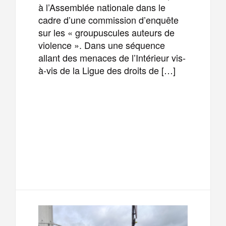
à l’Assemblée nationale dans le
cadre d’une commission d’enquête
sur les « groupuscules auteurs de
violence ». Dans une séquence
allant des menaces de l’Intérieur vis-
à-vis de la Ligue des droits de […]
F
T
E
M
a
w
m
e
T
P
c
i
a
s
e
a
e
t
i
s
l
r
b
t
l
a