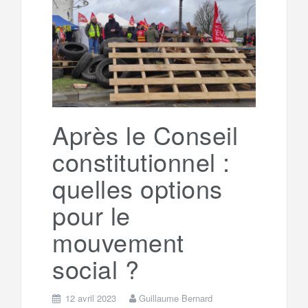
e
t
o
e
g
g
a
o
r
e
r
g
k
a
e
Après le Conseil
constitutionnel :
m
r
quelles options
pour le
mouvement
social ?
12 avril 2023
Guillaume Bernard