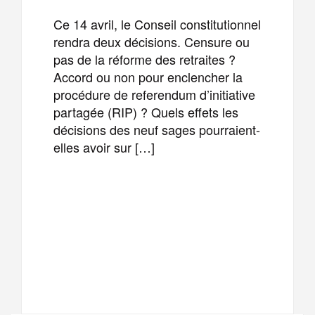
Ce 14 avril, le Conseil constitutionnel
rendra deux décisions. Censure ou
pas de la réforme des retraites ?
Accord ou non pour enclencher la
procédure de referendum d’initiative
partagée (RIP) ? Quels effets les
décisions des neuf sages pourraient-
elles avoir sur […]
F
T
E
M
a
w
m
e
T
P
c
i
a
s
e
a
e
t
i
s