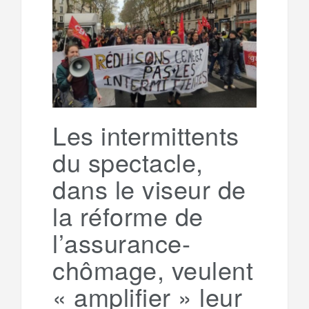
e
t
o
e
g
g
a
o
r
e
r
g
k
a
e
Les intermittents
du spectacle,
m
r
dans le viseur de
la réforme de
l’assurance-
chômage, veulent
« amplifier » leur