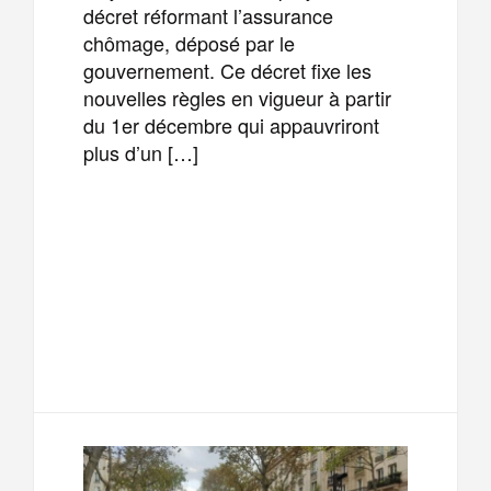
décret réformant l’assurance
chômage, déposé par le
gouvernement. Ce décret fixe les
nouvelles règles en vigueur à partir
du 1er décembre qui appauvriront
plus d’un […]
F
T
E
M
a
w
m
e
T
P
c
i
a
s
e
a
e
t
i
s
l
r
b
t
l
a