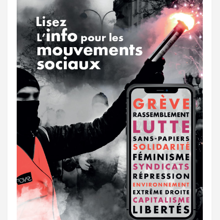
k
a
e
m
r