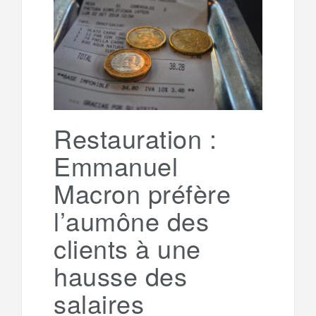
e
t
o
e
g
g
a
o
r
e
r
g
k
a
e
Restauration :
Emmanuel
m
r
Macron préfère
l’aumône des
clients à une
hausse des
salaires