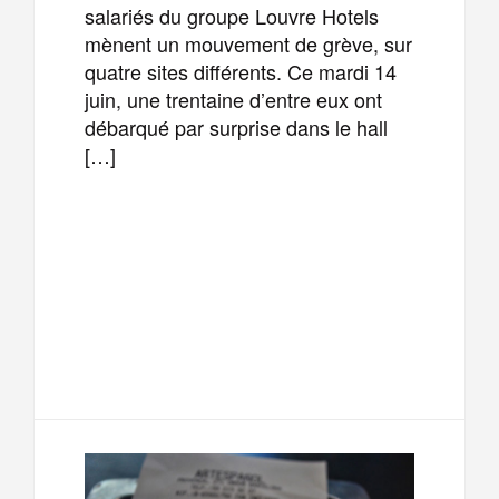
salariés du groupe Louvre Hotels
mènent un mouvement de grève, sur
quatre sites différents. Ce mardi 14
juin, une trentaine d’entre eux ont
débarqué par surprise dans le hall
[…]
F
T
E
M
a
w
m
e
T
P
c
i
a
s
e
a
e
t
i
s
l
r
b
t
l
a