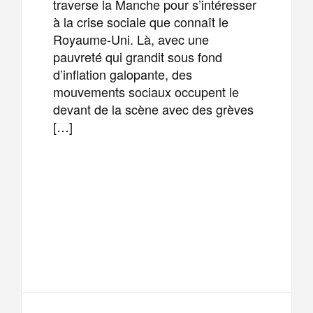
traverse la Manche pour s’intéresser
à la crise sociale que connaît le
Royaume-Uni. Là, avec une
pauvreté qui grandit sous fond
d’inflation galopante, des
mouvements sociaux occupent le
devant de la scène avec des grèves
[…]
F
T
E
M
a
w
m
e
T
P
c
i
a
s
e
a
e
t
i
s
l
r