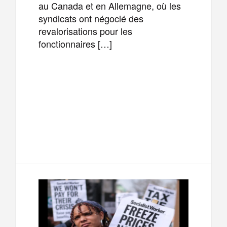
au Canada et en Allemagne, où les
syndicats ont négocié des
revalorisations pour les
fonctionnaires […]
F
T
E
M
a
w
m
e
T
P
c
i
a
s
e
a
e
t
i
s
l
r
b
t
l
a
e
t
o
e
g