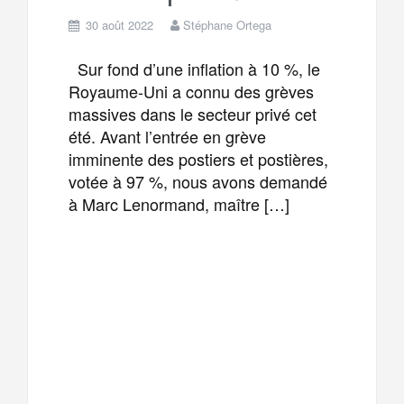
30 août 2022
Stéphane Ortega
Sur fond d’une inflation à 10 %, le
Royaume-Uni a connu des grèves
massives dans le secteur privé cet
été. Avant l’entrée en grève
imminente des postiers et postières,
votée à 97 %, nous avons demandé
à Marc Lenormand, maître […]
F
T
E
M
a
w
m
e
T
P
c
i
a
s
e
a