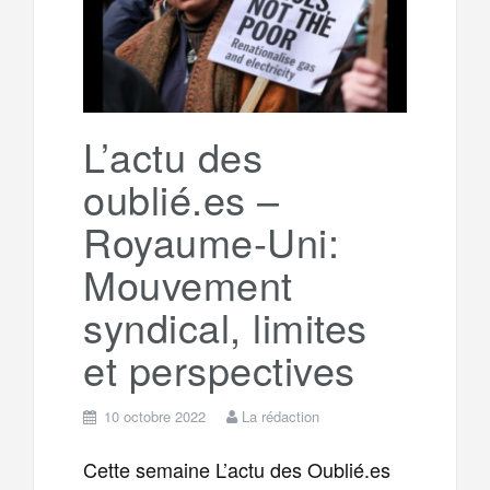
g
a
o
r
e
r
g
k
a
e
L’actu des
oublié.es –
m
r
Royaume-Uni:
Mouvement
syndical, limites
et perspectives
10 octobre 2022
La rédaction
Cette semaine L’actu des Oublié.es