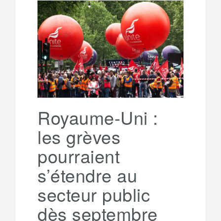
b
t
l
a
e
t
o
e
g
g
a
o
r
e
r
g
k
a
e
Royaume-Uni :
les grèves
m
r
pourraient
s’étendre au
secteur public
dès septembre