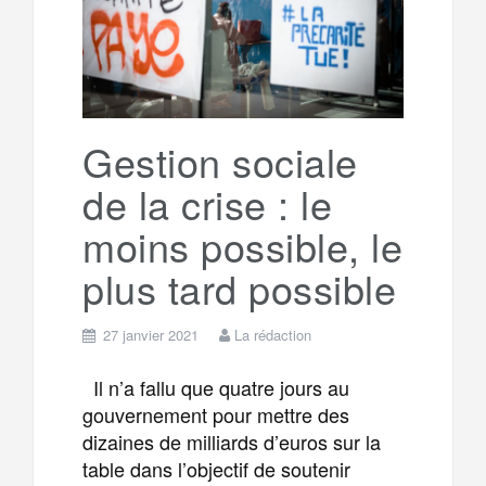
g
a
o
r
e
r
g
k
a
e
Gestion sociale
de la crise : le
m
r
moins possible, le
plus tard possible
27 janvier 2021
La rédaction
Il n’a fallu que quatre jours au
gouvernement pour mettre des
dizaines de milliards d’euros sur la
table dans l’objectif de soutenir