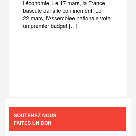
l’économie. Le 17 mars, la France
bascule dans le confinement. Le
22 mars, l’Assemblée nationale vote
un premier budget […]
F
T
E
M
a
w
m
e
T
P
c
i
a
s
e
a
e
t
i
s
l
r
b
t
l
a
SOUTENEZ-NOUS
e
t
FAITES UN DON
o
e
g