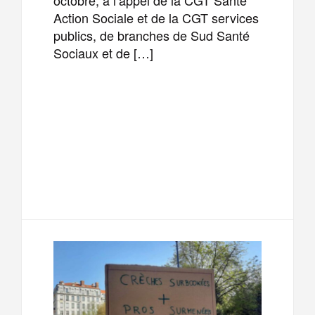
Action Sociale et de la CGT services
publics, de branches de Sud Santé
Sociaux et de […]
F
T
E
M
a
w
m
e
T
P
c
i
a
s
e
a
e
t
i
s
l
r
b
t
l
a
e
t
o
e
g
g
a