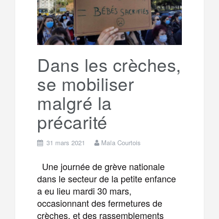
o
r
e
r
g
k
a
e
Dans les crèches,
se mobiliser
m
r
malgré la
précarité
31 mars 2021
Maïa Courtois
Une journée de grève nationale
dans le secteur de la petite enfance
a eu lieu mardi 30 mars,
occasionnant des fermetures de
crèches, et des rassemblements