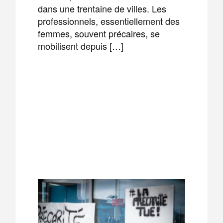
dans une trentaine de villes. Les
professionnels, essentiellement des
femmes, souvent précaires, se
mobilisent depuis […]
F
T
E
M
a
w
m
e
T
P
c
i
a
s
e
a
e
t
i
s
l
r
b
t
l
a
e
t
o
e
g