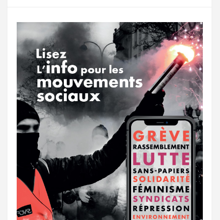
g
a
o
r
e
r
g
k
a
e
m
r