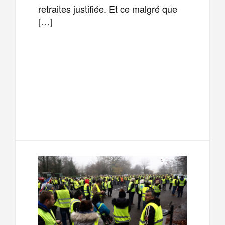
retraites justifiée. Et ce malgré que
[…]
F
T
E
M
a
w
m
e
T
P
c
i
a
s
e
a
e
t
i
s
l
r
b
t
l
a
e
t
o
e
g
g
a
o
r
e