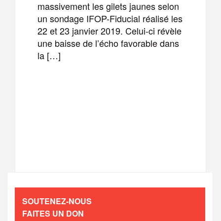
massivement les gilets jaunes selon
un sondage IFOP-Fiducial réalisé les
22 et 23 janvier 2019. Celui-ci révèle
une baisse de l’écho favorable dans
la […]
F
T
E
M
a
w
m
e
T
P
c
i
a
s
e
a
e
t
i
s
l
r
b
t
l
a
SOUTENEZ-NOUS
e
t
FAITES UN DON