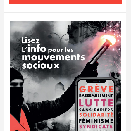
o
e
g
g
a
o
r
e
r
g
k
a
e
m
r