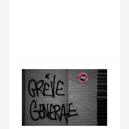
F
T
E
M
a
w
m
e
T
P
c
i
a
s
e
a
e
t
i
s
l
r
b
t
l
a
e
t
o
e
g
g
a
o
r
e
r
g
k