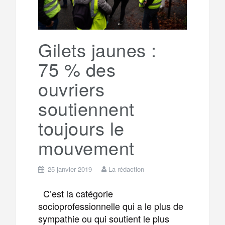
r
g
k
a
e
Gilets jaunes :
75 % des
m
r
ouvriers
soutiennent
toujours le
mouvement
25 janvier 2019
La rédaction
C’est la catégorie
socioprofessionnelle qui a le plus de
sympathie ou qui soutient le plus