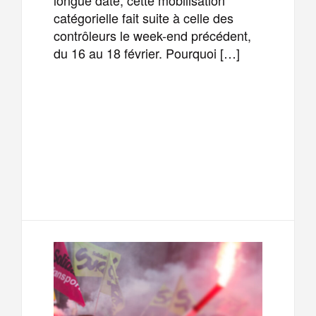
catégorielle fait suite à celle des
contrôleurs le week-end précédent,
du 16 au 18 février. Pourquoi […]
F
T
E
M
a
w
m
e
T
P
c
i
a
s
e
a
e
t
i
s
l
r
b
t
l
a
e
t
o
e
g
g
a