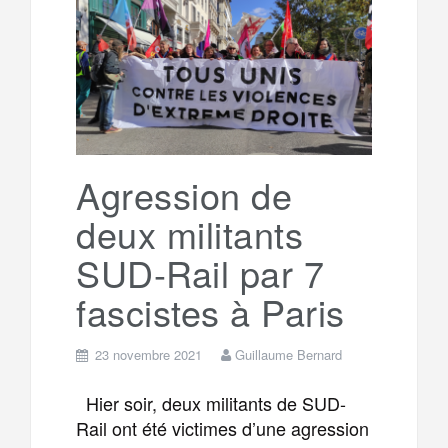
e
t
o
e
g
g
a
o
r
e
r
g
k
a
e
Agression de
deux militants
m
r
SUD-Rail par 7
fascistes à Paris
23 novembre 2021
Guillaume Bernard
Hier soir, deux militants de SUD-
Rail ont été victimes d’une agression