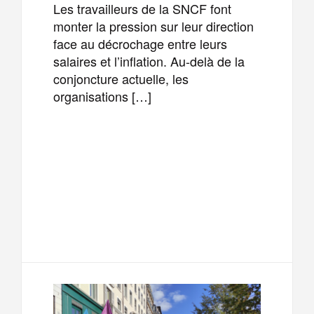
Les travailleurs de la SNCF font
monter la pression sur leur direction
face au décrochage entre leurs
salaires et l’inflation. Au-delà de la
conjoncture actuelle, les
organisations […]
F
T
E
M
a
w
m
e
T
P
c
i
a
s
e
a
e
t
i
s
l
r
b
t
l
a