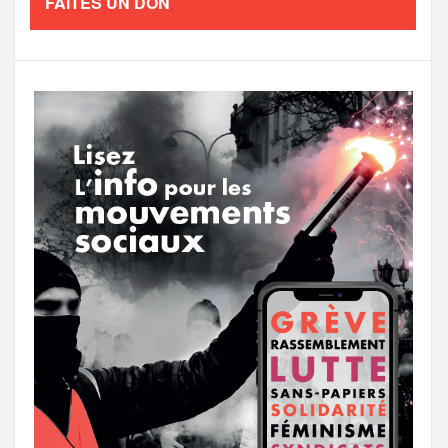
FAITES UN DON
o
e
g
g
a
o
r
e
r
g
k
a
e
m
r