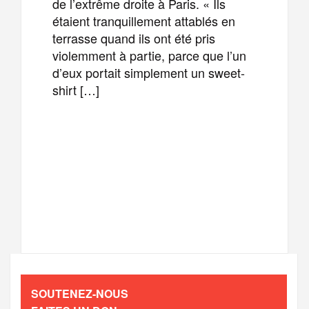
de l’extrême droite à Paris. « Ils
étaient tranquillement attablés en
terrasse quand ils ont été pris
violemment à partie, parce que l’un
d’eux portait simplement un sweet-
shirt […]
F
T
E
M
a
w
m
e
T
P
c
i
a
s
e
a
e
t
i
s
l
r
b
t
l
a
SOUTENEZ-NOUS
e
t