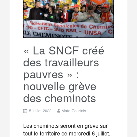
o
e
g
g
a
o
r
e
r
g
k
a
e
« La SNCF créé
des travailleurs
m
r
pauvres » :
nouvelle grève
des cheminots
5 juillet 2022
Maïa Courtois
Les cheminots seront en grève sur
tout le territoire ce mercredi 6 juillet.