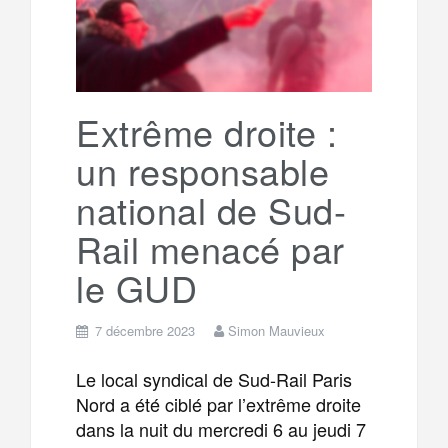
o
r
e
r
g
k
a
e
Extrême droite :
un responsable
m
r
national de Sud-
Rail menacé par
le GUD
7 décembre 2023
Simon Mauvieux
Le local syndical de Sud-Rail Paris
Nord a été ciblé par l’extrême droite
dans la nuit du mercredi 6 au jeudi 7