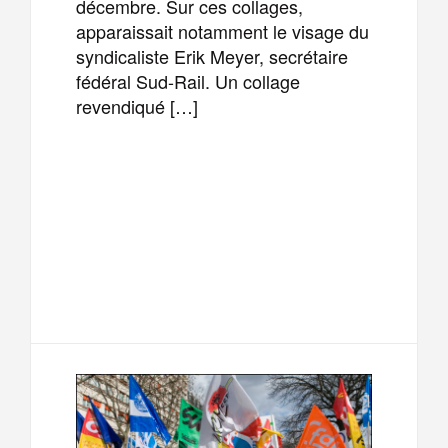
décembre. Sur ces collages,
apparaissait notamment le visage du
syndicaliste Erik Meyer, secrétaire
fédéral Sud-Rail. Un collage
revendiqué […]
F
T
E
M
a
w
m
e
T
P
c
i
a
s
e
a
e
t
i
s
l
r
b
t
l
a
e
t