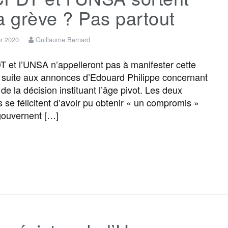
a grève ? Pas partout
er 2020
Guillaume Bernard
et l’UNSA n’appelleront pas à manifester cette
suite aux annonces d’Edouard Philippe concernant
 de la décision instituant l’âge pivot. Les deux
s se félicitent d’avoir pu obtenir « un compromis »
gouvernent […]
F
T
E
M
T
P
a
w
m
e
e
a
c
i
a
s
l
r