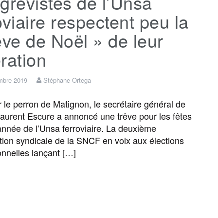
grévistes de l’Unsa
e
t
i
s
e
t
oviaire respectent peu la
b
t
l
a
g
a
êve de Noël » de leur
ration
o
e
g
r
g
mbre 2019
Stéphane Ortega
o
r
e
a
e
 le perron de Matignon, le secrétaire général de
Laurent Escure a annoncé une trêve pour les fêtes
k
m
r
’année de l’Unsa ferroviaire. La deuxième
tion syndicale de la SNCF en voix aux élections
onnelles lançant […]
F
T
E
M
T
P
a
w
m
e
e
a