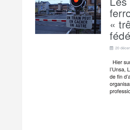
Les 
ferr
« tr
fédé
20 déce
Hier sur
l’Unsa, 
de fin d
organisa
professi