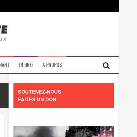
contre les travailleurs »
ENANT
EN BREF
A PROPOS
SOUTENEZ-NOUS
FAITES UN DON