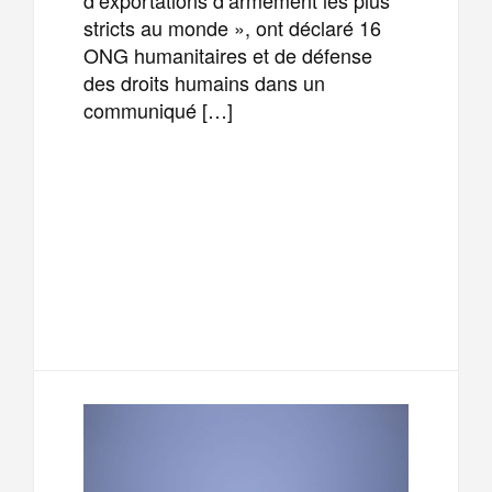
stricts au monde », ont déclaré 16
ONG humanitaires et de défense
des droits humains dans un
communiqué […]
F
T
E
M
a
w
m
e
T
P
c
i
a
s
e
a
e
t
i
s
l
r
b
t
l
a
e
t
o
e
g