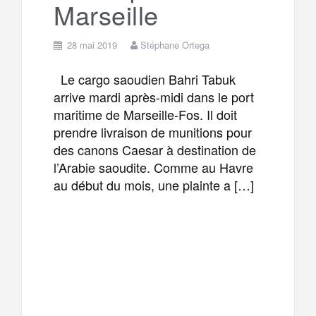
Marseille
28 mai 2019
Stéphane Ortega
Le cargo saoudien Bahri Tabuk
arrive mardi après-midi dans le port
maritime de Marseille-Fos. Il doit
prendre livraison de munitions pour
des canons Caesar à destination de
l’Arabie saoudite. Comme au Havre
au début du mois, une plainte a […]
F
T
E
M
a
w
m
e
T
P
c
i
a
s