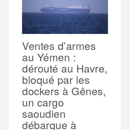
g
a
o
r
e
r
g
k
a
e
Ventes d’armes
au Yémen :
m
r
dérouté au Havre,
bloqué par les
dockers à Gênes,
un cargo
saoudien
débarque à