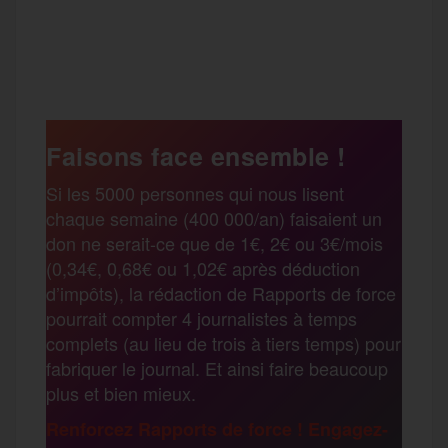
a
w
m
e
e
P
c
i
a
s
l
a
e
t
i
s
e
Faisons face ensemble !
r
Si les 5000 personnes qui nous lisent
b
t
l
a
g
chaque semaine (400 000/an) faisaient un
t
don ne serait-ce que de 1€, 2€ ou 3€/mois
o
e
g
r
(0,34€, 0,68€ ou 1,02€ après déduction
a
d’impôts), la rédaction de Rapports de force
pourrait compter 4 journalistes à temps
o
r
e
a
complets (au lieu de trois à tiers temps) pour
g
fabriquer le journal. Et ainsi faire beaucoup
k
m
plus et bien mieux.
e
Renforcez Rapports de force ! Engagez-