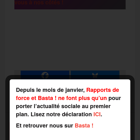
vous à nos côtés !
r
F
T
E
M
T
a
w
m
e
e
P
c
i
a
s
l
a
e
t
i
s
e
r
Depuis le mois de janvier,
Rapports de
b
t
l
a
g
force et Basta ! ne font plus qu’un
pour
t
porter l’actualité sociale au premier
plan. Lisez notre déclaration
ICI
.
o
e
g
r
a
Et retrouver nous sur
Basta !
SOUTENEZ-NOUS
o
r
e
a
FAITES UN DON
g