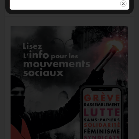
k
m
e
r