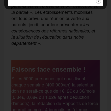
parents étaient présents et ont beaucoup eu
. Les établissements mobilisés
la parole »
ont tous prévu une réunion ouverte aux
parents, jeudi, pour leur présenter
« les
conséquences des réformes nationales, et
la situation de l’éducation dans notre
.
département »
Faisons face ensemble !
Si les 5000 personnes qui nous lisent
chaque semaine (400 000/an) faisaient un
don ne serait-ce que de 1€, 2€ ou 3€/mois
(0,34€, 0,68€ ou 1,02€ après déduction
d’impôts), la rédaction de Rapports de force
pourrait compter 4 journalistes à temps