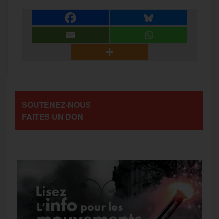
a
e
t
i
s
e
r
b
t
l
a
g
t
o
e
g
r
a
SOUTENEZ-NOUS
o
r
e
a
FAITES UN DON
g
k
m
e
r