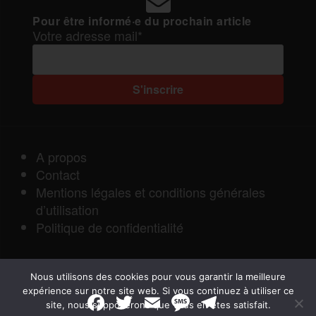
Pour être informé·e du prochain article
Votre adresse mail*
A propos
Contact
Mentions légales et conditions générales
d’utilisation
Politique de confidentialité
Nous utilisons des cookies pour vous garantir la meilleure
expérience sur notre site web. Si vous continuez à utiliser ce
F
T
E
M
T
site, nous supposerons que vous en êtes satisfait.
a
w
m
e
e