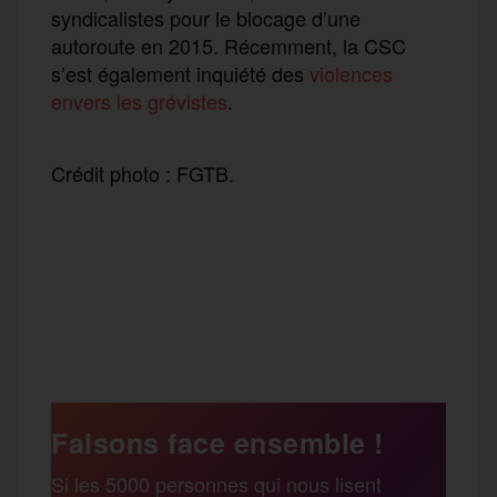
syndicalistes pour le blocage d’une
autoroute en 2015. Récemment, la CSC
s’est également inquiété des
violences
envers les grévistes
.
Crédit photo : FGTB.
F
T
E
M
T
a
w
m
e
e
P
c
i
a
s
l
a
e
t
i
s
e
Faisons face ensemble !
r
Si les 5000 personnes qui nous lisent
b
t
l
a
g