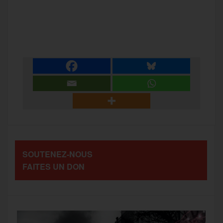
a
w
m
e
e
P
c
i
a
s
l
a
e
t
i
s
e
r
b
t
l
a
g
t
o
e
g
r
a
SOUTENEZ-NOUS
o
r
e
a
FAITES UN DON
g
k
m
e