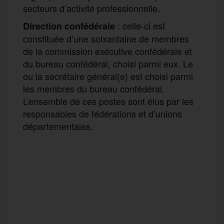
secteurs d’activité professionnelle.
: celle-ci est
Direction confédérale
constituée d’une soixantaine de membres
de la commission exécutive confédérale et
du bureau confédéral, choisi parmi eux. Le
ou la secrétaire général(e) est choisi parmi
les membres du bureau confédéral.
L’ensemble de ces postes sont élus par les
responsables de fédérations et d’unions
départementales.
F
T
E
M
T
a
w
m
e
e
P
c
i
a
s
l