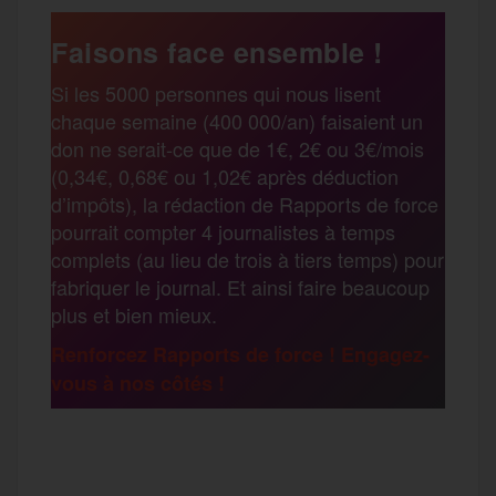
a
e
t
i
s
e
Faisons face ensemble !
r
Si les 5000 personnes qui nous lisent
b
t
l
a
g
chaque semaine (400 000/an) faisaient un
t
don ne serait-ce que de 1€, 2€ ou 3€/mois
o
e
g
r
(0,34€, 0,68€ ou 1,02€ après déduction
a
d’impôts), la rédaction de Rapports de force
pourrait compter 4 journalistes à temps
o
r
e
a
complets (au lieu de trois à tiers temps) pour
g
fabriquer le journal. Et ainsi faire beaucoup
k
m
plus et bien mieux.
e
Renforcez Rapports de force ! Engagez-
vous à nos côtés !
r
F
T
E
M
T