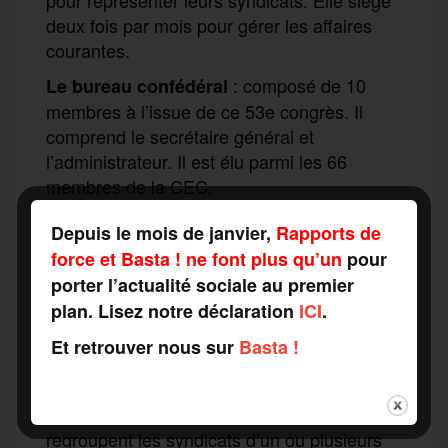
deux fois par mois pour gérer les affaires
courantes.
: composé de 10
Le bureau confédéral
membres à l’issue de ce 53e congrès. Il
comprend le secrétaire général et
l’administrateur. Il est élu parmi les 66
membres de la CEC.
Depuis le mois de janvier,
Rapports de
force et Basta ! ne font plus qu’un
pour
porter l’actualité sociale au premier
Rappel sur l’organisation de la CGT :
plan. Lisez notre déclaration
ICI
.
: les unions
Unions départementales (UD)
Et retrouver nous sur
Basta !
départementales regroupent les syndicats
professionnels d’un même département.
: les fédérations nationales
Fédérations
regroupent les syndicats d’un ou plusieurs