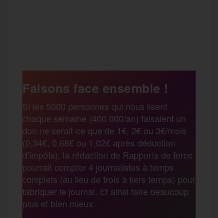
a
w
m
e
e
P
c
i
a
s
l
a
e
t
i
s
e
Faisons face ensemble !
r
Si les 5000 personnes qui nous lisent
b
t
l
a
g
chaque semaine (400 000/an) faisaient un
t
don ne serait-ce que de 1€, 2€ ou 3€/mois
o
e
g
r
(0,34€, 0,68€ ou 1,02€ après déduction
a
d’impôts), la rédaction de Rapports de force
pourrait compter 4 journalistes à temps
o
r
e
a
complets (au lieu de trois à tiers temps) pour
g
fabriquer le journal. Et ainsi faire beaucoup
k
m
plus et bien mieux.
e