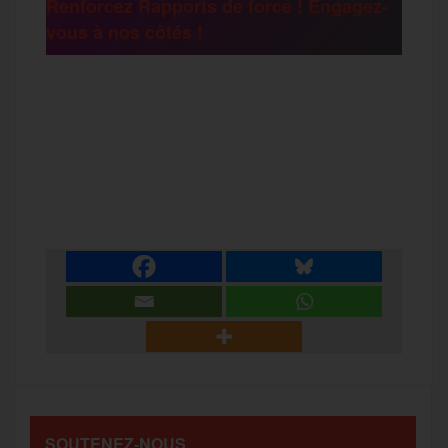
Renforcez Rapports de force ! Engagez-
vous à nos côtés !
r
F
T
E
M
T
a
w
m
e
e
P
c
i
a
s
l
a
e
t
i
s
e
r
b
t
l
a
g
t
o
e
g
r
a
SOUTENEZ-NOUS
o
r
e
a