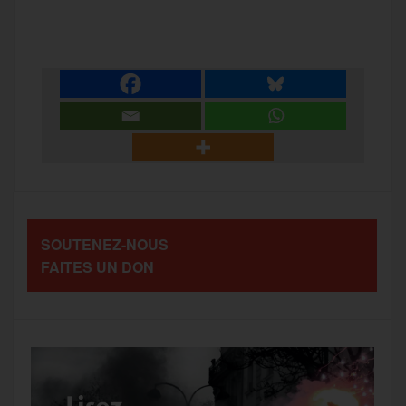
P
c
i
a
s
l
a
e
t
i
s
e
r
b
t
l
a
g
t
o
e
g
r
a
SOUTENEZ-NOUS
o
r
e
a
FAITES UN DON
g
k
m
e
r