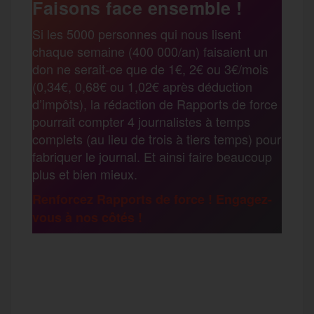
Faisons face ensemble !
r
Si les 5000 personnes qui nous lisent
b
t
l
a
g
chaque semaine (400 000/an) faisaient un
t
don ne serait-ce que de 1€, 2€ ou 3€/mois
o
e
g
r
(0,34€, 0,68€ ou 1,02€ après déduction
a
d’impôts), la rédaction de Rapports de force
pourrait compter 4 journalistes à temps
o
r
e
a
complets (au lieu de trois à tiers temps) pour
g
fabriquer le journal. Et ainsi faire beaucoup
k
m
plus et bien mieux.
e
Renforcez Rapports de force ! Engagez-
vous à nos côtés !
r
F
T
E
M
T
a
w
m
e
e