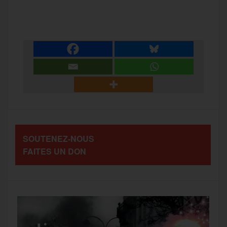
P
c
i
a
s
l
a
e
t
i
s
e
r
b
t
l
a
g
t
o
e
g
r
a
SOUTENEZ-NOUS
o
r
e
a
FAITES UN DON
g
k
m
e
r