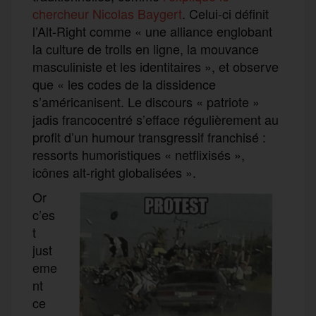
chercheur Nicolas Baygert
. Celui-ci définit
l’Alt-Right comme « une alliance englobant
la culture de trolls en ligne, la mouvance
masculiniste et les identitaires », et observe
que « les codes de la dissidence
s’américanisent. Le discours « patriote »
jadis francocentré s’efface régulièrement au
profit d’un humour transgressif franchisé :
ressorts humoristiques « netflixisés »,
icônes alt-right globalisées ».
Or
c’es
t
just
eme
nt
ce