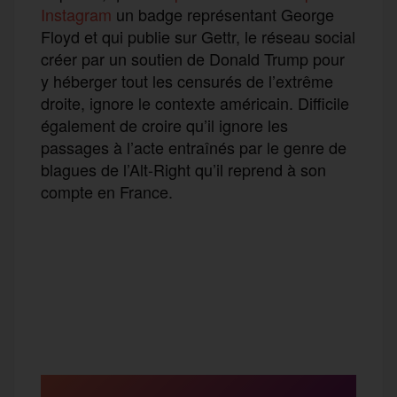
Instagram
un badge représentant George
Floyd et qui publie sur Gettr, le réseau social
créer par un soutien de Donald Trump pour
y héberger tout les censurés de l’extrême
droite, ignore le contexte américain. Difficile
également de croire qu’il ignore les
passages à l’acte entraînés par le genre de
blagues de l’Alt-Right qu’il reprend à son
compte en France.
F
T
E
M
T
a
w
m
e
e
P
c
i
a
s
l
a
e
t
i
s
e