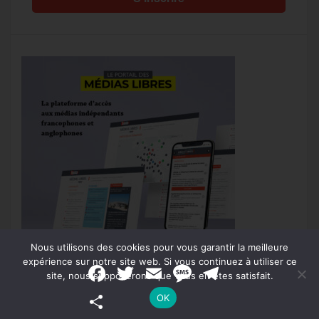
Nous utilisons des cookies pour vous garantir la meilleure
expérience sur notre site web. Si vous continuez à utiliser ce
F
T
E
M
T
site, nous supposerons que vous en êtes satisfait.
a
w
m
e
e
c
i
a
s
l
P
OK
e
t
i
s
e
a
b
t
l
a
g