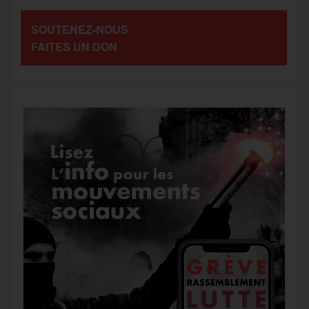
a
SOUTENEZ-NOUS
o
r
e
a
FAITES UN DON
g
k
m
e
r