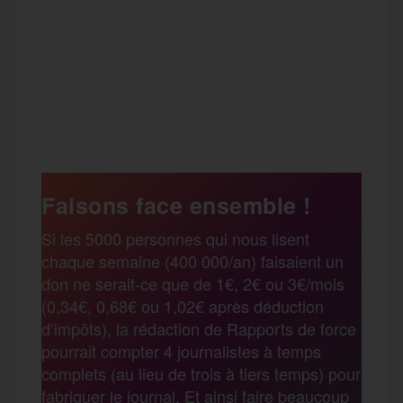
F
T
E
M
T
a
w
m
e
e
P
c
i
a
s
l
a
e
t
i
s
e
Faisons face ensemble !
r
Si les 5000 personnes qui nous lisent
b
t
l
a
g
chaque semaine (400 000/an) faisaient un
t
don ne serait-ce que de 1€, 2€ ou 3€/mois
o
e
g
r
(0,34€, 0,68€ ou 1,02€ après déduction
a
d’impôts), la rédaction de Rapports de force
pourrait compter 4 journalistes à temps
o
r
e
a
complets (au lieu de trois à tiers temps) pour
g
fabriquer le journal. Et ainsi faire beaucoup