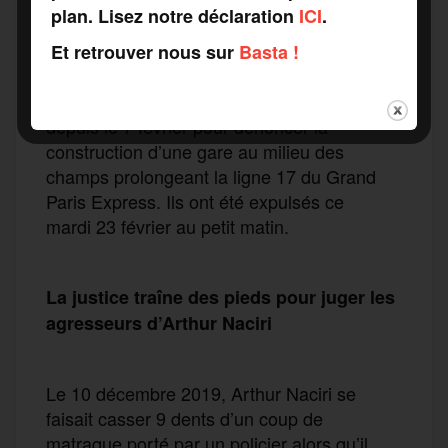
ZAD de Gonesse évacuée
plan. Lisez notre déclaration
ICI
.
Et retrouver nous sur
Basta !
Une vingtaine de militants
occupaient
la
ZAD du triangle de Gonesse (Val-d’Oise)
depuis le 7 février pour dénoncer la
construction d’une gare au milieu des
champs prolongeant la ligne 17 du Grand
Paris Express. Ils ont été expulsés ce
mardi 23 février au petit matin.
La justice traîne des pieds pour juger les
agresseurs d’Arthur Naciri
Le 10 décembre 2019, Arthur Naciri se
faisait casser 9 dents d’un coup de
matraque porté par un policier alors qu’il